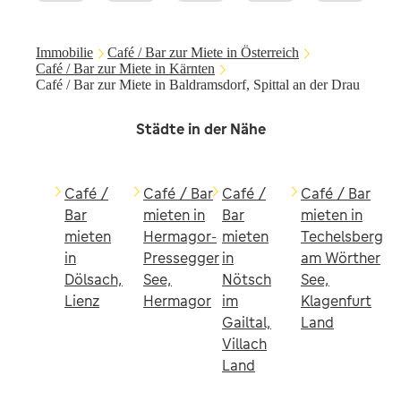
Immobilie
Café / Bar zur Miete in Österreich
Café / Bar zur Miete in Kärnten
Café / Bar zur Miete in Baldramsdorf, Spittal an der Drau
Städte in der Nähe
Café /
Café / Bar
Café /
Café / Bar
Bar
mieten in
Bar
mieten in
mieten
Hermagor-
mieten
Techelsberg
in
Pressegger
in
am Wörther
Dölsach,
See,
Nötsch
See,
Lienz
Hermagor
im
Klagenfurt
Gailtal,
Land
Villach
Land