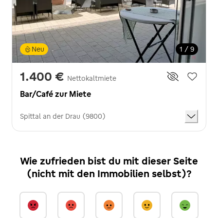
Neu
1 / 9
1.400 €
Nettokaltmiete
Bar/Café zur Miete
Spittal an der Drau (9800)
Wie zufrieden bist du mit dieser Seite
(nicht mit den Immobilien selbst)?