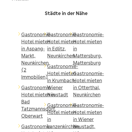
Städte in der Nähe
Gastronomie-
Gastronomie-
Gastronomie-
Hotel mieten
Hotel mieten
Hotel mieten
in Aspang-
in Edlitz,
in
Markt,
Neunkirchen
Mattersburg,
Neunkirchen
Mattersburg
Gastronomie-
(2
Hotel mieten
Gastronomie-
Immobilien)
in Krumbach,
Hotel mieten
Gastronomie-
Wiener
in Otterthal,
Hotel mieten in
Neustadt
Neunkirchen
Bad
Gastronomie-
Gastronomie-
Tatzmannsdorf,
Hotel mieten
Hotel mieten
Oberwart
in
in Wiener
Gastronomie-
Lanzenkirchen,
Neustadt,