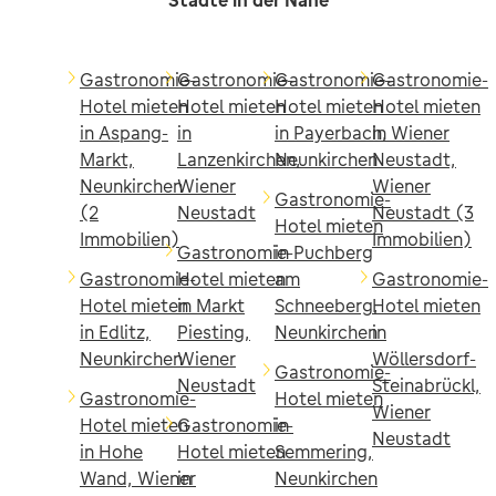
Städte in der Nähe
Gastronomie-
Gastronomie-
Gastronomie-
Gastronomie-
Hotel mieten
Hotel mieten
Hotel mieten
Hotel mieten
in Aspang-
in
in Payerbach,
in Wiener
Markt,
Lanzenkirchen,
Neunkirchen
Neustadt,
Neunkirchen
Wiener
Wiener
Gastronomie-
(2
Neustadt
Neustadt (3
Hotel mieten
Immobilien)
Immobilien)
Gastronomie-
in Puchberg
Gastronomie-
Hotel mieten
am
Gastronomie-
Hotel mieten
in Markt
Schneeberg,
Hotel mieten
in Edlitz,
Piesting,
Neunkirchen
in
Neunkirchen
Wiener
Wöllersdorf-
Gastronomie-
Neustadt
Steinabrückl,
Gastronomie-
Hotel mieten
Wiener
Hotel mieten
Gastronomie-
in
Neustadt
in Hohe
Hotel mieten
Semmering,
Wand, Wiener
in
Neunkirchen