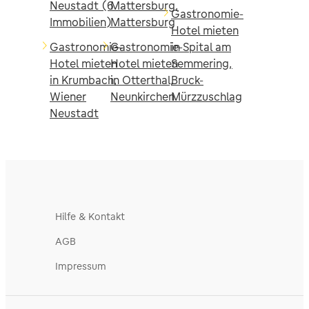
Neustadt (6
Mattersburg,
Gastronomie-
Immobilien)
Mattersburg
Hotel mieten
Gastronomie-
Gastronomie-
in Spital am
Hotel mieten
Hotel mieten
Semmering,
in Krumbach,
in Otterthal,
Bruck-
Wiener
Neunkirchen
Mürzzuschlag
Neustadt
Hilfe & Kontakt
AGB
Impressum