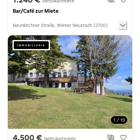
Nettokaltmiete
Bar/Café zur Miete
Neunkirchner Straße, Wiener Neustadt (2700)
1 / 19
4.500 €
Nettokaltmiete