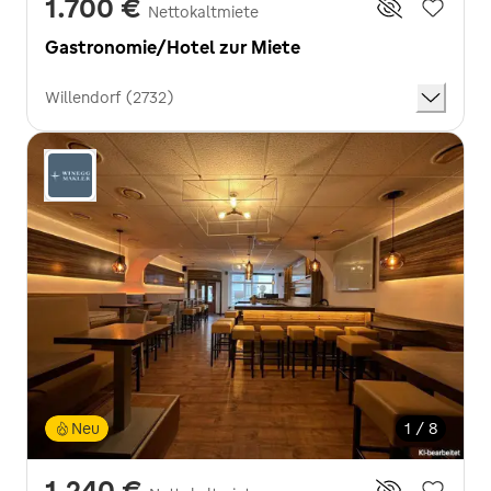
1.700 €
Nettokaltmiete
Gastronomie/Hotel zur Miete
Willendorf (2732)
Neu
1 / 8
1.240 €