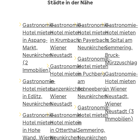
Städte in der Nähe
Gastronomie-
Gastronomie-
Gastronomie-
Gastronomie-
Hotel mieten
Hotel mieten
Hotel mieten
Hotel mieten
in Aspang-
in Krumbach,
in Payerbach,
in Spital am
Markt,
Wiener
Neunkirchen
Semmering,
Neunkirchen
Neustadt
Bruck-
Gastronomie-
(2
Mürzzuschlag
Gastronomie-
Hotel mieten
Immobilien)
Hotel mieten
in Puchberg
Gastronomie-
Gastronomie-
in
am
Hotel mieten
Hotel mieten
Lanzenkirchen,
Schneeberg,
in Wiener
in Edlitz,
Wiener
Neunkirchen
Neustadt,
Neunkirchen
Neustadt
Wiener
Gastronomie-
Neustadt (3
Gastronomie-
Gastronomie-
Hotel mieten
Immobilien)
Hotel mieten
Hotel mieten
in
in Hohe
in Otterthal,
Semmering,
Wand, Wiener
Neunkirchen
Neunkirchen