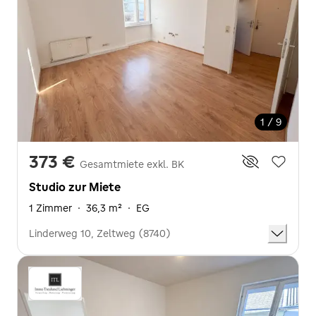
1 / 9
373 €
Gesamtmiete exkl. BK
Studio zur Miete
1 Zimmer
·
36,3 m²
·
EG
Linderweg 10, Zeltweg (8740)