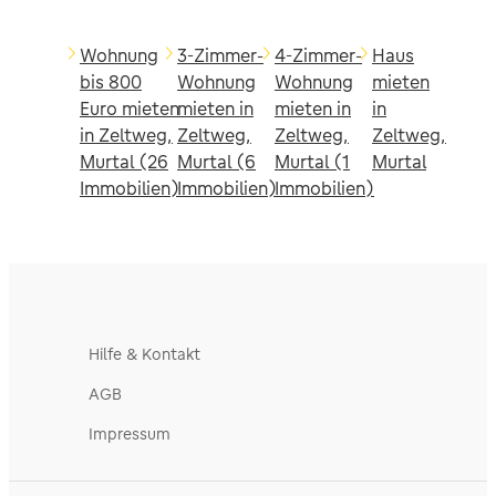
Wohnung
3-Zimmer-
4-Zimmer-
Haus
bis 800
Wohnung
Wohnung
mieten
Euro mieten
mieten in
mieten in
in
in Zeltweg,
Zeltweg,
Zeltweg,
Zeltweg,
Murtal (26
Murtal (6
Murtal (1
Murtal
Immobilien)
Immobilien)
Immobilien)
Hilfe & Kontakt
AGB
Impressum