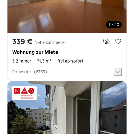
1 / 10
339 €
Nettokaltmiete
Wohnung zur Miete
3 Zimmer
·
71,3 m²
·
frei ab sofort
Fohnsdorf (8753)