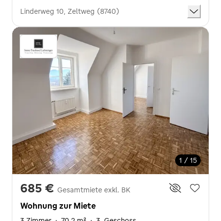
Linderweg 10, Zeltweg (8740)
1 / 15
685 €
Gesamtmiete exkl. BK
Wohnung zur Miete
3 Zimmer
·
70,2 m²
·
3. Geschoss