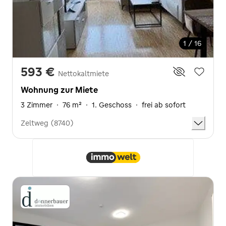
1 / 16
593 €
Nettokaltmiete
Wohnung zur Miete
3 Zimmer
·
76 m²
·
1. Geschoss
·
frei ab sofort
Zeltweg (8740)