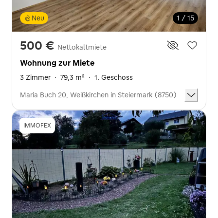
Neu
1 / 15
500 €
Nettokaltmiete
Wohnung zur Miete
3 Zimmer
·
79,3 m²
·
1. Geschoss
Maria Buch 20, Weißkirchen in Steiermark (8750)
IMMOFEX