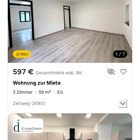
Neu
1 / 7
597 €
Gesamtmiete exkl. BK
Wohnung zur Miete
3 Zimmer
·
59 m²
·
EG
Zeltweg (8740)