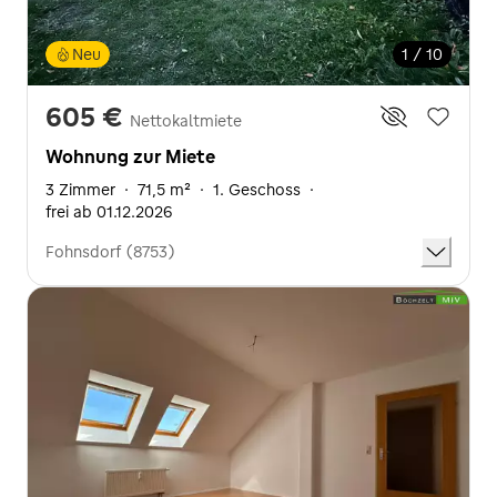
Neu
1 / 10
605 €
Nettokaltmiete
Wohnung zur Miete
3 Zimmer
·
71,5 m²
·
1. Geschoss
·
frei ab 01.12.2026
Fohnsdorf (8753)