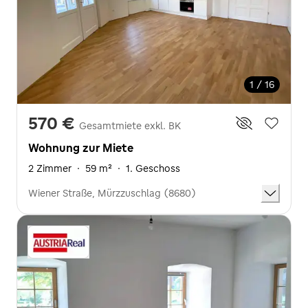
1 / 16
570 €
Gesamtmiete exkl. BK
Wohnung zur Miete
2 Zimmer
·
59 m²
·
1. Geschoss
Wiener Straße, Mürzzuschlag (8680)