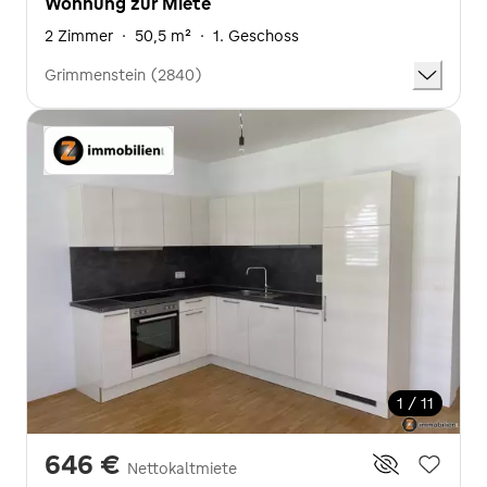
Wohnung zur Miete
2 Zimmer
·
50,5 m²
·
1. Geschoss
Grimmenstein (2840)
1 / 11
646 €
Nettokaltmiete