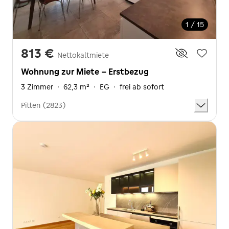
1 / 15
813 €
Nettokaltmiete
Wohnung zur Miete - Erstbezug
3 Zimmer
·
62,3 m²
·
EG
·
frei ab sofort
Pitten (2823)