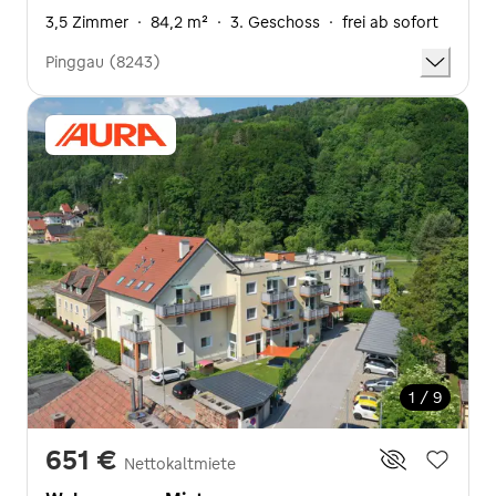
3,5 Zimmer
·
84,2 m²
·
3. Geschoss
·
frei ab sofort
Pinggau (8243)
1 / 9
651 €
Nettokaltmiete