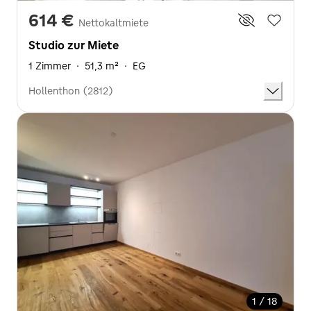
614 €
Nettokaltmiete
Studio zur Miete
1 Zimmer
·
51,3 m²
·
EG
Hollenthon (2812)
1 / 18