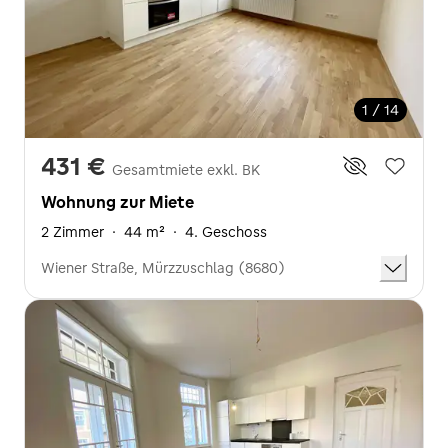
1 / 14
431 €
Gesamtmiete exkl. BK
Wohnung zur Miete
2 Zimmer
·
44 m²
·
4. Geschoss
Wiener Straße, Mürzzuschlag (8680)