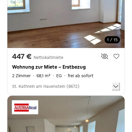
1 / 15
447 €
Nettokaltmiete
Wohnung zur Miete - Erstbezug
2 Zimmer
·
68,1 m²
·
EG
·
frei ab sofort
St. Kathrein am Hauenstein (8672)