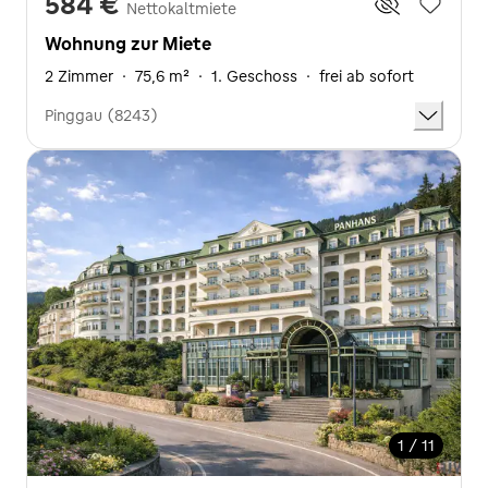
584 €
Nettokaltmiete
Wohnung zur Miete
2 Zimmer
·
75,6 m²
·
1. Geschoss
·
frei ab sofort
Pinggau (8243)
1 / 11