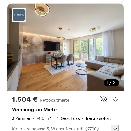
1 / 21
1.504 €
Nettokaltmiete
Wohnung zur Miete
3 Zimmer
·
74,5 m²
·
1. Geschoss
·
frei ab sofort
Kollonitschgasse 5, Wiener Neustadt (2700)