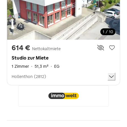
1 / 10
614 €
Nettokaltmiete
Studio zur Miete
1 Zimmer
·
51,3 m²
·
EG
Hollenthon (2812)