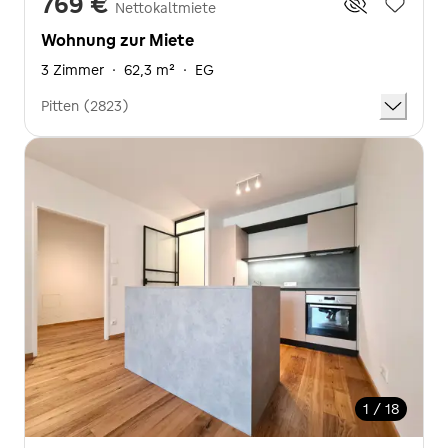
769 €
Nettokaltmiete
Wohnung zur Miete
3 Zimmer
·
62,3 m²
·
EG
Pitten (2823)
1 / 18