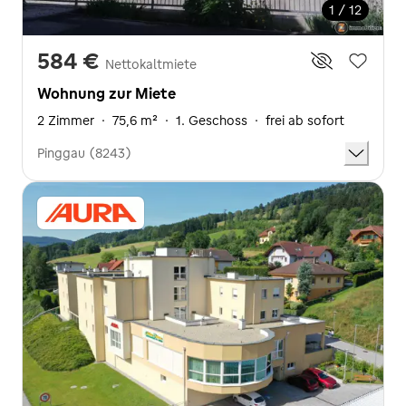
1 / 12
584 €
Nettokaltmiete
Wohnung zur Miete
2 Zimmer
·
75,6 m²
·
1. Geschoss
·
frei ab sofort
Pinggau (8243)