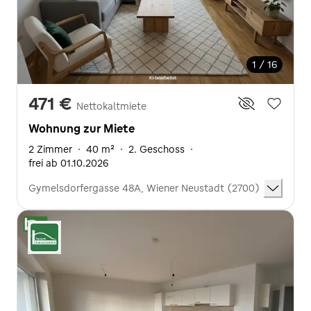
1 / 16
471 €
Nettokaltmiete
Wohnung zur Miete
2 Zimmer
·
40 m²
·
2. Geschoss
·
frei ab 01.10.2026
Gymelsdorfergasse 48A, Wiener Neustadt (2700)