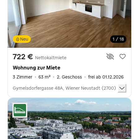
Neu
1 / 18
722 €
Nettokaltmiete
Wohnung zur Miete
3 Zimmer
·
63 m²
·
2. Geschoss
·
frei ab 01.12.2026
Gymelsdorfergasse 48A, Wiener Neustadt (2700)