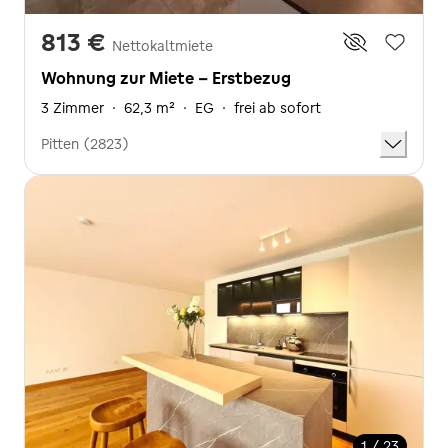
813 €
Nettokaltmiete
Wohnung zur Miete - Erstbezug
3 Zimmer
·
62,3 m²
·
EG
·
frei ab sofort
Pitten (2823)
1 / 23