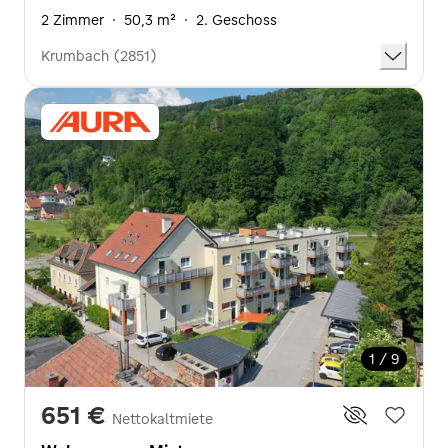
2 Zimmer
·
50,3 m²
·
2. Geschoss
Krumbach (2851)
1 / 9
651 €
Nettokaltmiete