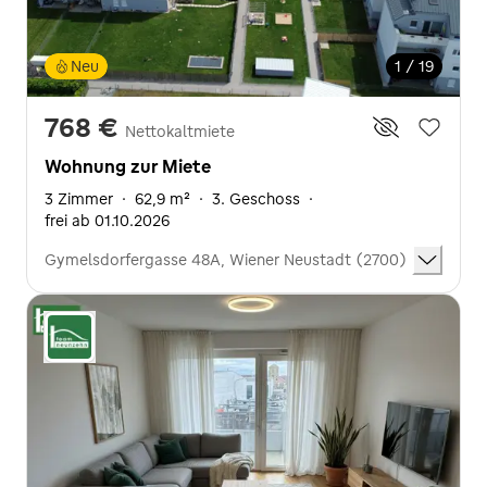
Neu
1 / 19
768 €
Nettokaltmiete
Wohnung zur Miete
3 Zimmer
·
62,9 m²
·
3. Geschoss
·
frei ab 01.10.2026
Gymelsdorfergasse 48A, Wiener Neustadt (2700)