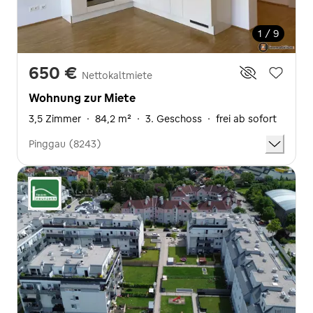
1 / 9
650 €
Nettokaltmiete
Wohnung zur Miete
3,5 Zimmer
·
84,2 m²
·
3. Geschoss
·
frei ab sofort
Pinggau (8243)