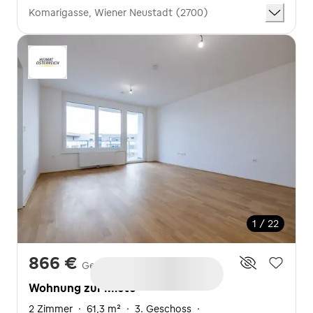
Komarigasse, Wiener Neustadt (2700)
1 / 22
866 €
Gesamtmiete exkl. BK
Wohnung zur Miete
2 Zimmer
·
61,3 m²
·
3. Geschoss
·