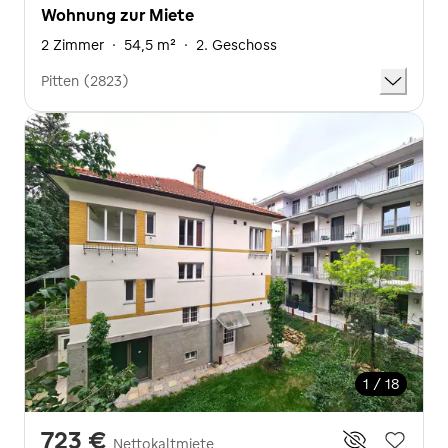
Wohnung zur Miete
2 Zimmer
·
54,5 m²
·
2. Geschoss
Pitten (2823)
1 / 18
723 €
Nettokaltmiete