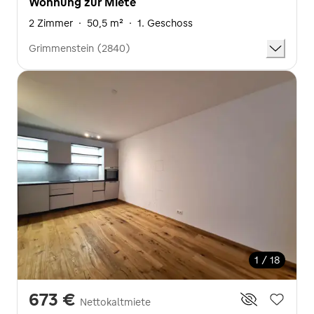
Wohnung zur Miete
2 Zimmer
·
50,5 m²
·
1. Geschoss
Grimmenstein (2840)
1 / 18
673 €
Nettokaltmiete