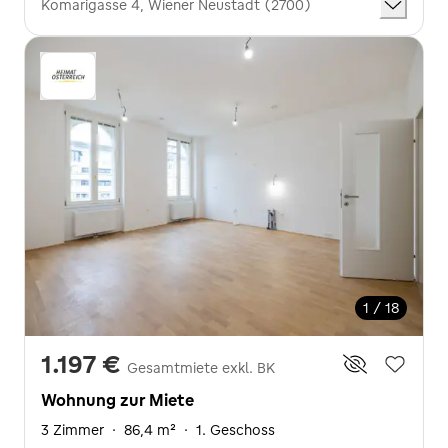
Komarigasse 4, Wiener Neustadt (2700)
1 / 18
1.197 €
Gesamtmiete exkl. BK
Wohnung zur Miete
3 Zimmer
·
86,4 m²
·
1. Geschoss