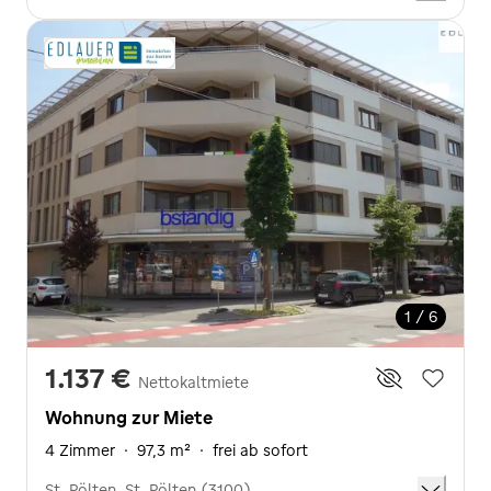
1 / 6
1.137 €
Nettokaltmiete
Wohnung zur Miete
4 Zimmer
·
97,3 m²
·
frei ab sofort
St. Pölten, St. Pölten (3100)