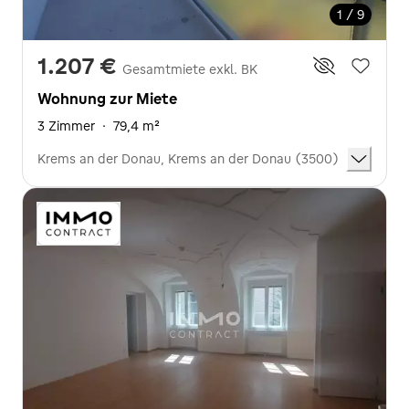
1 / 9
1.207 €
Gesamtmiete exkl. BK
Wohnung zur Miete
3 Zimmer
·
79,4 m²
Krems an der Donau, Krems an der Donau (3500)