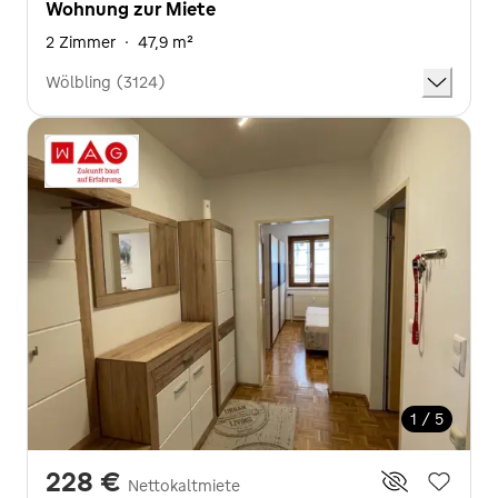
Wohnung zur Miete
2 Zimmer
·
47,9 m²
Wölbling (3124)
1 / 5
228 €
Nettokaltmiete