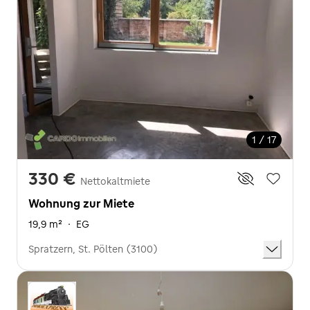
1 / 17
330 €
Nettokaltmiete
Wohnung zur Miete
19,9 m²
·
EG
Spratzern, St. Pölten (3100)