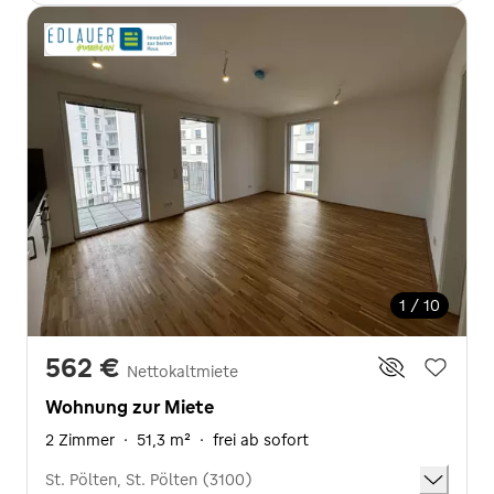
1 / 10
562 €
Nettokaltmiete
Wohnung zur Miete
2 Zimmer
·
51,3 m²
·
frei ab sofort
St. Pölten, St. Pölten (3100)