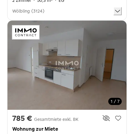
2 Zimmer
·
50,3 m²
·
EG
Wölbling (3124)
1 / 7
785 €
Gesamtmiete exkl. BK
Wohnung zur Miete