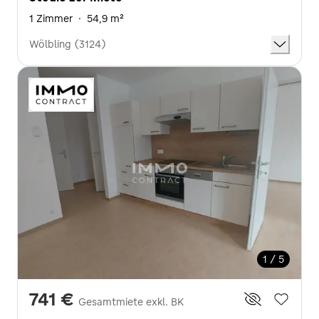
1 Zimmer
·
54,9 m²
Wölbling (3124)
1 / 5
741 €
Gesamtmiete exkl. BK