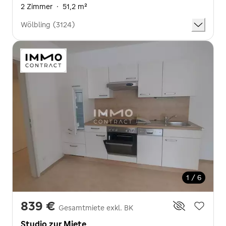
2 Zimmer
·
51,2 m²
Wölbling (3124)
1 / 6
839 €
Gesamtmiete exkl. BK
Studio zur Miete