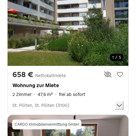
1 / 5
658 €
Nettokaltmiete
Wohnung zur Miete
2 Zimmer
·
47,6 m²
·
frei ab sofort
St. Pölten, St. Pölten (3100)
CARDO Immobilienvermittlung GmbH