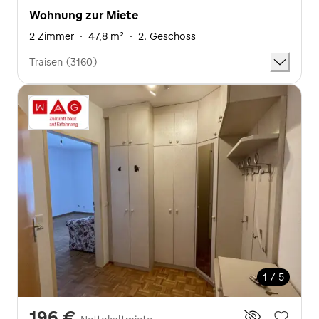
Wohnung zur Miete
2 Zimmer
·
47,8 m²
·
2. Geschoss
Traisen (3160)
1 / 5
196 €