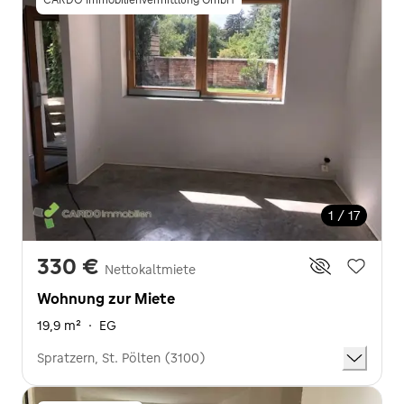
1 / 17
330 €
Nettokaltmiete
Wohnung zur Miete
19,9 m²
·
EG
Spratzern, St. Pölten (3100)