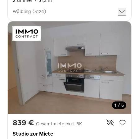
2 Zimmer
·
51,2 m²
Wölbling (3124)
1 / 6
839 €
Gesamtmiete exkl. BK
Studio zur Miete