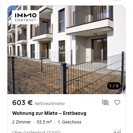
1 / 6
603 €
Nettokaltmiete
Wohnung zur Miete - Erstbezug
2 Zimmer
·
53,5 m²
·
1. Geschoss
Ober-Grafendorf (3200)