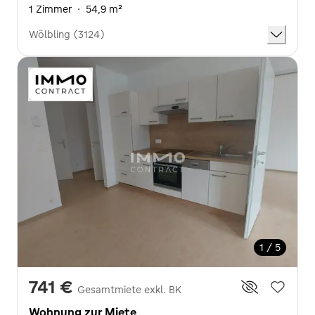
1 Zimmer
·
54,9 m²
Wölbling (3124)
1 / 5
741 €
Gesamtmiete exkl. BK
Wohnung zur Miete