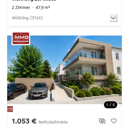
2 Zimmer
·
47,9 m²
Wölbling (3124)
1 / 6
1.053 €
Nettokaltmiete