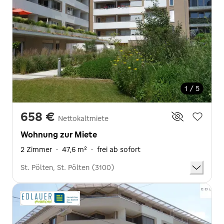
1 / 5
658 €
Nettokaltmiete
Wohnung zur Miete
2 Zimmer
·
47,6 m²
·
frei ab sofort
St. Pölten, St. Pölten (3100)