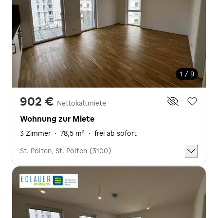
1 / 9
902 €
Nettokaltmiete
Wohnung zur Miete
3 Zimmer
·
78,5 m²
·
frei ab sofort
St. Pölten, St. Pölten (3100)