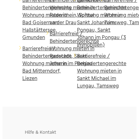
Barrierefreie /
Behindertengerechte
Barrierefreie /
Barrierefreie /
Behindertengerechte
Wohnung mieten in
Behindertengerechte
Behindertenge
Wohnung mieten in
Radenthein, Spittal
Wohnung mieten in
Wohnung miete
Bad Goisern am
an der Drau
Sankt Johann im
Tamsweg, Ta
Hallstättersee,
Pongau, Sankt
Barrierefreie /
Gmunden
Johann im Pongau (3
Behindertengerechte
Immobilien)
Barrierefreie /
Wohnung mieten in
Behindertengerechte
Radstadt, Sankt
Barrierefreie /
Wohnung mieten in
Johann im Pongau
Behindertengerechte
Bad Mitterndorf,
Wohnung mieten in
Liezen
Sankt Michael im
Lungau, Tamsweg
Hilfe & Kontakt