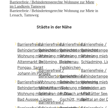
Barrierefreie / Behindertengerechte Wohnung zur Miete
im Landkreis Tamsweg
Barrierefreie / Behindertengerechte Wohnung zur Miete in
Lessach, Tamsweg
Städte in der Nähe
Barrierefreie /
Barrierefreie /
Barrierefreie /
Barrierefreie /
Behindertengerechte
Behindertengerechte
Behindertengerechte
Behindertenge
Wohnung mieten in
Wohnung mieten in
Wohnung mieten in
Wohnung miete
Altenmarkt im
Gröbming, Liezen
Reichenau,
Schladming, Li
Pongau, Sankt
Feldkirchen
Barrierefreie /
Barrierefreie /
Johann im Pongau
Behindertengerechte
Barrierefreie /
Behindertenge
Barrierefreie /
Wohnung mieten in
Behindertengerechte
Wohnung miete
Behindertengerechte
Millstatt am See,
Wohnung mieten in
Seeboden am
Wohnung mieten in
Spittal an der Drau
Rußbach am Paß
Millstätter See
Bad Aussee, Liezen
Gschütt, Hallein
Spittal an der 
Barrierefreie /