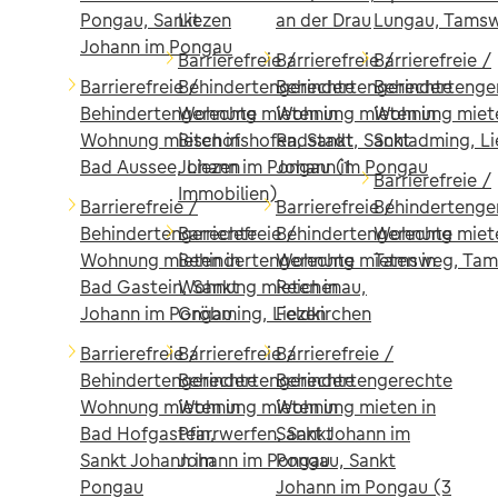
Pongau, Sankt
Liezen
an der Drau
Lungau, Tams
Johann im Pongau
Barrierefreie /
Barrierefreie /
Barrierefreie /
Barrierefreie /
Behindertengerechte
Behindertengerechte
Behindertenge
Behindertengerechte
Wohnung mieten in
Wohnung mieten in
Wohnung miete
Wohnung mieten in
Bischofshofen, Sankt
Radstadt, Sankt
Schladming, Li
Bad Aussee, Liezen
Johann im Pongau (1
Johann im Pongau
Barrierefreie /
Immobilien)
Barrierefreie /
Barrierefreie /
Behindertenge
Behindertengerechte
Barrierefreie /
Behindertengerechte
Wohnung miete
Wohnung mieten in
Behindertengerechte
Wohnung mieten in
Tamsweg, Ta
Bad Gastein, Sankt
Wohnung mieten in
Reichenau,
Johann im Pongau
Gröbming, Liezen
Feldkirchen
Barrierefreie /
Barrierefreie /
Barrierefreie /
Behindertengerechte
Behindertengerechte
Behindertengerechte
Wohnung mieten in
Wohnung mieten in
Wohnung mieten in
Bad Hofgastein,
Pfarrwerfen, Sankt
Sankt Johann im
Sankt Johann im
Johann im Pongau
Pongau, Sankt
Pongau
Johann im Pongau (3