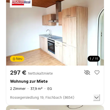
Neu
1 / 11
297 €
Nettokaltmiete
Wohnung zur Miete
2 Zimmer
·
37,9 m²
·
EG
Rossegersiedlung 19, Fischbach (8654)