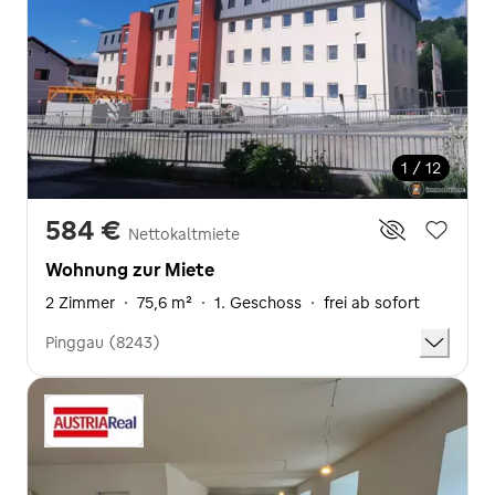
1 / 12
584 €
Nettokaltmiete
Wohnung zur Miete
2 Zimmer
·
75,6 m²
·
1. Geschoss
·
frei ab sofort
Pinggau (8243)