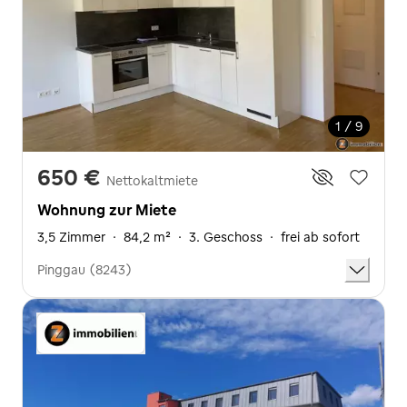
1 / 9
650 €
Nettokaltmiete
Wohnung zur Miete
3,5 Zimmer
·
84,2 m²
·
3. Geschoss
·
frei ab sofort
Pinggau (8243)