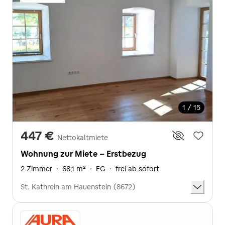
1 / 15
447 €
Nettokaltmiete
Wohnung zur Miete - Erstbezug
2 Zimmer
·
68,1 m²
·
EG
·
frei ab sofort
St. Kathrein am Hauenstein (8672)