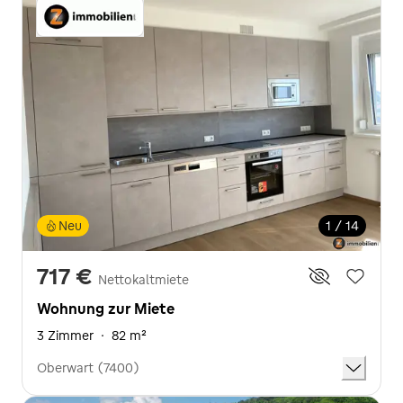
Neu
1 / 14
717 €
Nettokaltmiete
Wohnung zur Miete
3 Zimmer
·
82 m²
Oberwart (7400)