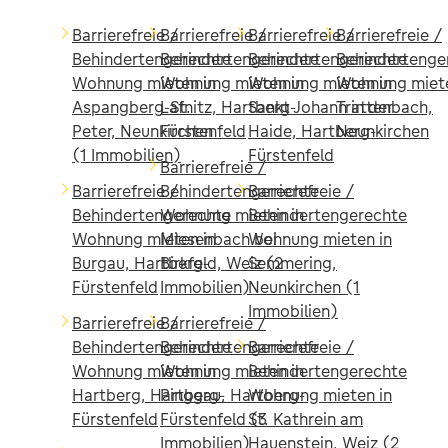
Barrierefreie /
Barrierefreie /
Barrierefreie /
Barrierefreie /
Behindertengerechte
Behindertengerechte
Behindertengerechte
Behindertenge
Wohnung mieten in
Wohnung mieten in
Wohnung mieten in
Wohnung miete
Aspangberg-St.
Lafnitz, Hartberg-
Sankt Johann in der
Trattenbach,
Peter, Neunkirchen
Fürstenfeld
Haide, Hartberg-
Neunkirchen
(1 Immobilien)
Fürstenfeld
Barrierefreie /
Barrierefreie /
Behindertengerechte
Barrierefreie /
Behindertengerechte
Wohnung mieten in
Behindertengerechte
Wohnung mieten in
Miesenbach bei
Wohnung mieten in
Burgau, Hartberg-
Birkfeld, Weiz (2
Semmering,
Fürstenfeld
Immobilien)
Neunkirchen (1
Immobilien)
Barrierefreie /
Barrierefreie /
Behindertengerechte
Behindertengerechte
Barrierefreie /
Wohnung mieten in
Wohnung mieten in
Behindertengerechte
Hartberg, Hartberg-
Pinggau, Hartberg-
Wohnung mieten in
Fürstenfeld
Fürstenfeld (3
St. Kathrein am
Immobilien)
Hauenstein, Weiz (2