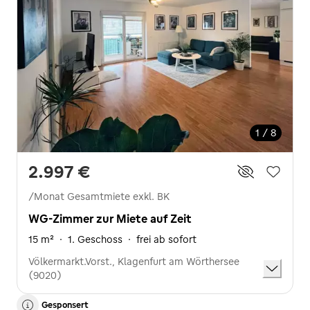
1 / 8
2.997 €
/Monat
Gesamtmiete exkl. BK
WG-Zimmer zur Miete auf Zeit
15 m²
·
1. Geschoss
·
frei ab sofort
Völkermarkt.Vorst., Klagenfurt am Wörthersee
(9020)
Gesponsert