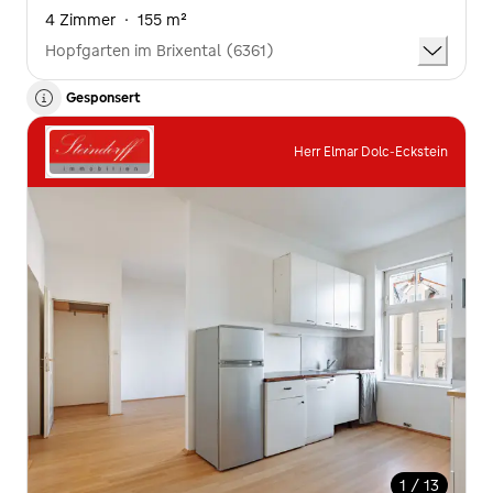
4 Zimmer
·
155 m²
Hopfgarten im Brixental (6361)
Gesponsert
Herr Elmar Dolc-Eckstein
1 / 13