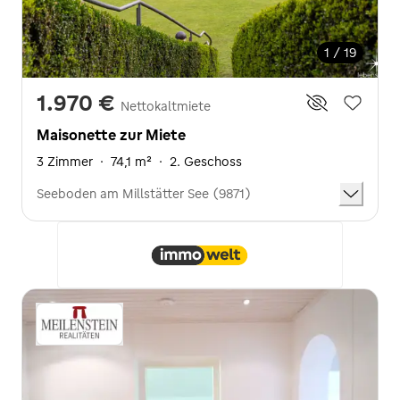
1 / 19
1.970 €
Nettokaltmiete
Maisonette zur Miete
3 Zimmer
·
74,1 m²
·
2. Geschoss
Seeboden am Millstätter See (9871)