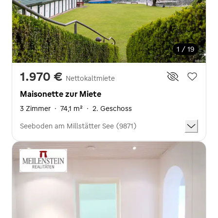
1 / 19
1.970 €
Nettokaltmiete
Maisonette zur Miete
3 Zimmer
·
74,1 m²
·
2. Geschoss
Seeboden am Millstätter See (9871)