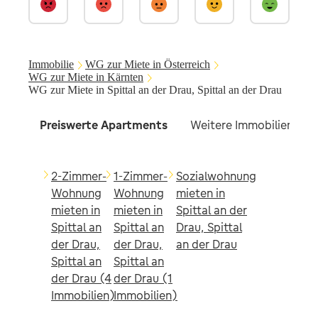
Immobilie
WG zur Miete in Österreich
WG zur Miete in Kärnten
WG zur Miete in Spittal an der Drau, Spittal an der Drau
Preiswerte Apartments
Weitere Immobilien find
2-Zimmer-
1-Zimmer-
Sozialwohnung
Wohnung
Wohnung
mieten in
mieten in
mieten in
Spittal an der
Spittal an
Spittal an
Drau, Spittal
der Drau,
der Drau,
an der Drau
Spittal an
Spittal an
der Drau (4
der Drau (1
Immobilien)
Immobilien)