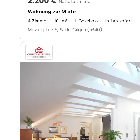
2.200 €
Nettokaltmiete
Wohnung zur Miete
4 Zimmer
·
101 m²
·
1. Geschoss
·
frei ab sofort
Mozartplatz 5, Sankt Gilgen (5340)