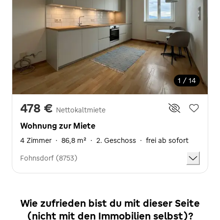
1 / 14
478 €
Nettokaltmiete
Wohnung zur Miete
4 Zimmer
·
86,8 m²
·
2. Geschoss
·
frei ab sofort
Fohnsdorf (8753)
Wie zufrieden bist du mit dieser Seite
(nicht mit den Immobilien selbst)?