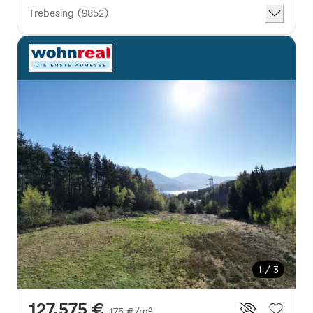
Trebesing (9852)
1 / 3
127.575 €
175 €/m²