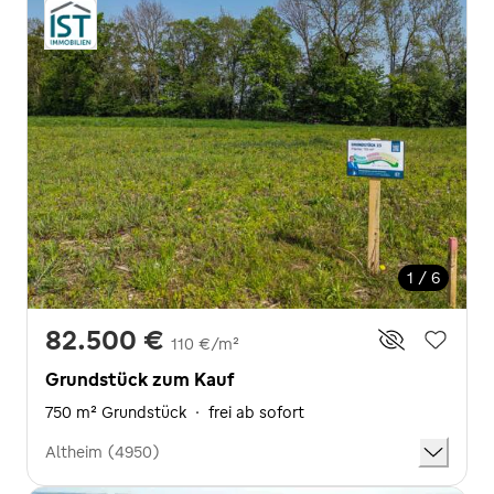
1 / 6
82.500 €
110 €/m²
Grundstück zum Kauf
750 m² Grundstück
·
frei ab sofort
Altheim (4950)