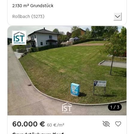
2.130 m² Grundstück
Roßbach (5273)
1 / 3
60.000 €
60 €/m²