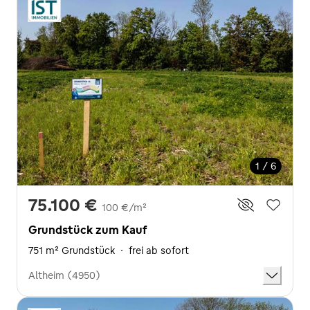
1 / 6
75.100 €
100 €/m²
Grundstück zum Kauf
751 m² Grundstück
·
frei ab sofort
Altheim (4950)