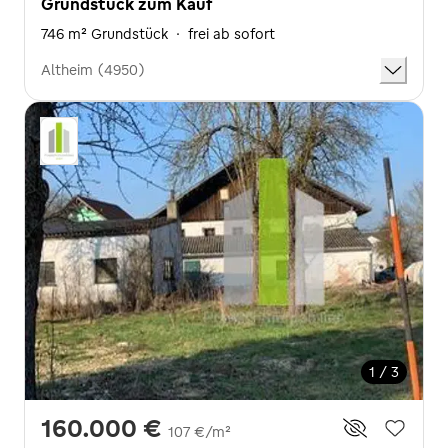
Grundstück zum Kauf
746 m² Grundstück
·
frei ab sofort
Altheim (4950)
1 / 3
160.000 €
107 €/m²