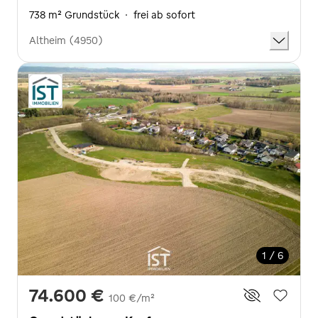
738 m² Grundstück
·
frei ab sofort
Altheim (4950)
1 / 6
74.600 €
100 €/m²