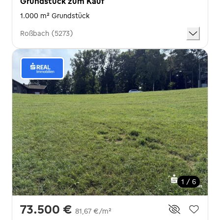
Grundstück zum Kauf
1.000 m² Grundstück
Roßbach (5273)
1 / 6
73.500 €
81,67 €/m²