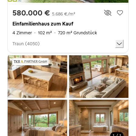
580.000 €
5.686 €/m²
Einfamilienhaus zum Kauf
4 Zimmer
·
102 m²
·
720 m² Grundstück
Traun (4050)
1 / 1