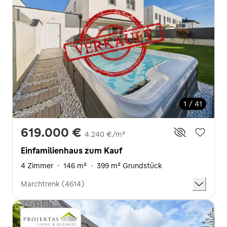
1 / 41
619.000 €
4.240 €/m²
Einfamilienhaus zum Kauf
4 Zimmer
·
146 m²
·
399 m² Grundstück
Marchtrenk (4614)