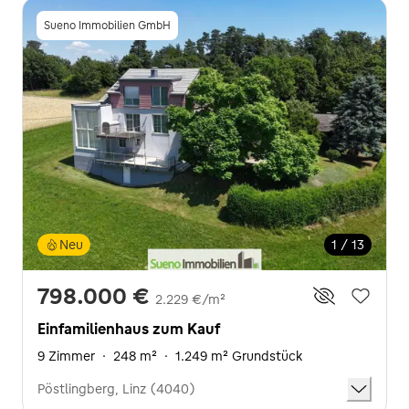
Sueno Immobilien GmbH
Neu
1 / 13
798.000 €
2.229 €/m²
Einfamilienhaus zum Kauf
9 Zimmer
·
248 m²
·
1.249 m² Grundstück
Pöstlingberg, Linz (4040)