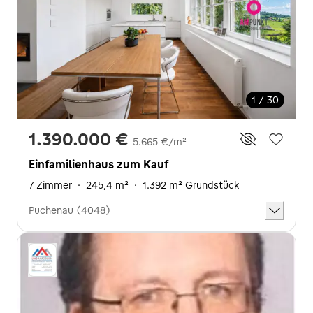
1 / 30
1.390.000 €
5.665 €/m²
Einfamilienhaus zum Kauf
7 Zimmer
·
245,4 m²
·
1.392 m² Grundstück
Puchenau (4048)