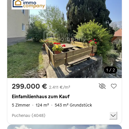
1 / 2
299.000 €
2.411 €/m²
Einfamilienhaus zum Kauf
5 Zimmer
·
124 m²
·
543 m² Grundstück
Puchenau (4048)