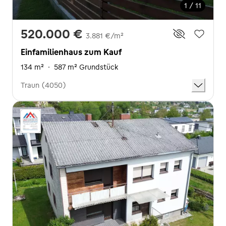
1 / 11
520.000 €
3.881 €/m²
Einfamilienhaus zum Kauf
134 m²
·
587 m² Grundstück
Traun (4050)