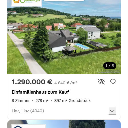
1 / 8
1.290.000 €
4.640 €/m²
Einfamilienhaus zum Kauf
8 Zimmer
·
278 m²
·
897 m² Grundstück
Linz, Linz (4040)