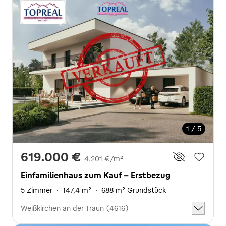
1 / 5
619.000 €
4.201 €/m²
Einfamilienhaus zum Kauf - Erstbezug
5 Zimmer
·
147,4 m²
·
688 m² Grundstück
Weißkirchen an der Traun (4616)