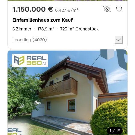
1.150.000 €
6.427 €/m²
Einfamilienhaus zum Kauf
6 Zimmer
·
178,9 m²
·
723 m² Grundstück
Leonding (4060)
1 / 19