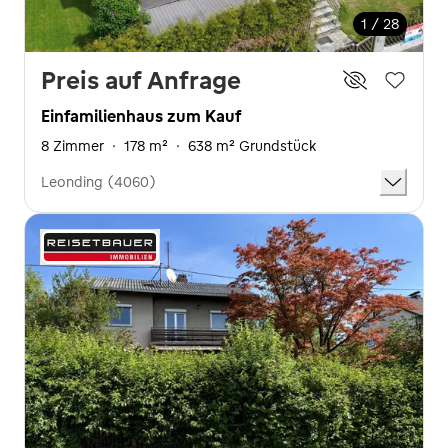
1 / 28
Preis auf Anfrage
Einfamilienhaus zum Kauf
8 Zimmer
·
178 m²
·
638 m² Grundstück
Leonding (4060)