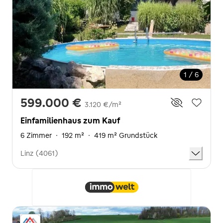
1 / 6
599.000 €
3.120 €/m²
Einfamilienhaus zum Kauf
6 Zimmer
·
192 m²
·
419 m² Grundstück
Linz (4061)