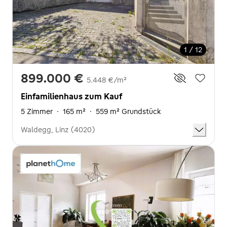
1 / 12
899.000 €
5.448 €/m²
Einfamilienhaus zum Kauf
5 Zimmer
·
165 m²
·
559 m² Grundstück
Waldegg, Linz (4020)