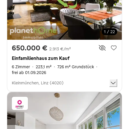
1 / 22
650.000 €
2.913 €/m²
Einfamilienhaus zum Kauf
6 Zimmer
·
223,1 m²
·
726 m² Grundstück
·
frei ab 01.09.2026
Kleinmünchen, Linz (4020)