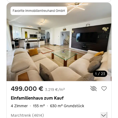
Favorite Immobilientreuhand GmbH
1 / 23
499.000 €
3.219 €/m²
Einfamilienhaus zum Kauf
4 Zimmer
·
155 m²
·
630 m² Grundstück
Marchtrenk (4614)