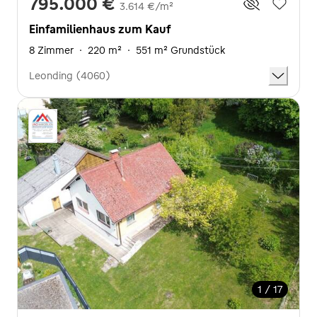
795.000 €
3.614 €/m²
Einfamilienhaus zum Kauf
8 Zimmer
·
220 m²
·
551 m² Grundstück
Leonding (4060)
1 / 17