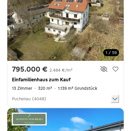
1 / 59
795.000 €
2.484 €/m²
Einfamilienhaus zum Kauf
13 Zimmer
·
320 m²
·
1.139 m² Grundstück
Puchenau (4048)