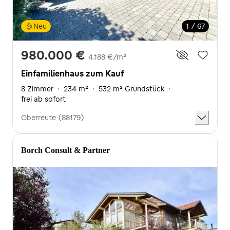
Neu
1 / 67
980.000 €
4.188 €/m²
Einfamilienhaus zum Kauf
8 Zimmer
·
234 m²
·
532 m² Grundstück
·
frei ab sofort
Oberreute (88179)
Borch Consult & Partner