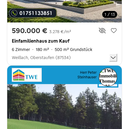
1 / 13
590.000 €
3.278 €/m²
Einfamilienhaus zum Kauf
6 Zimmer
·
180 m²
·
500 m² Grundstück
Weißach, Oberstaufen (87534)
Herr Peter
Steinhauser