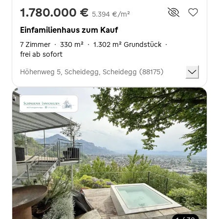
1.780.000 €
5.394 €/m²
Einfamilienhaus zum Kauf
7 Zimmer
·
330 m²
·
1.302 m² Grundstück
·
frei ab sofort
Höhenweg 5, Scheidegg, Scheidegg (88175)