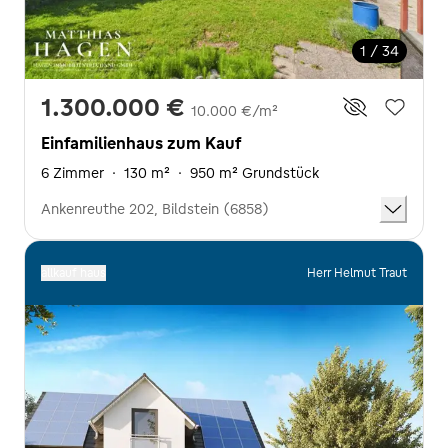
1 / 34
1.300.000 €
10.000 €/m²
Einfamilienhaus zum Kauf
6 Zimmer
·
130 m²
·
950 m² Grundstück
Ankenreuthe 202, Bildstein (6858)
allkauf haus
Herr Helmut Traut