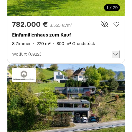
1 / 29
782.000 €
3.555 €/m²
Einfamilienhaus zum Kauf
8 Zimmer
·
220 m²
·
800 m² Grundstück
Wolfurt (6922)