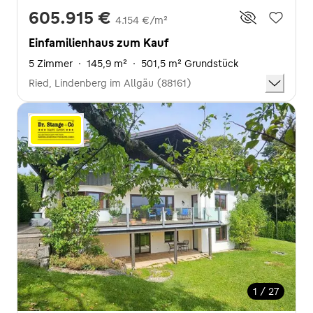
605.915 €
4.154 €/m²
Einfamilienhaus zum Kauf
5 Zimmer
·
145,9 m²
·
501,5 m² Grundstück
Ried, Lindenberg im Allgäu (88161)
1 / 27