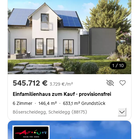
1 / 10
545.712 €
3.729 €/m²
Einfamilienhaus zum Kauf · provisionsfrei
6 Zimmer
·
146,4 m²
·
633,1 m² Grundstück
Böserscheidegg, Scheidegg (88175)