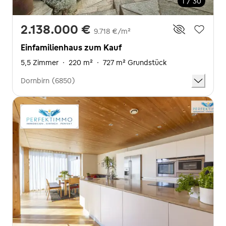
1 / 30
2.138.000 €
9.718 €/m²
Einfamilienhaus zum Kauf
5,5 Zimmer
·
220 m²
·
727 m² Grundstück
Dornbirn (6850)