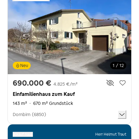
Neu
1 / 12
690.000 €
4.825 €/m²
Einfamilienhaus zum Kauf
143 m²
·
670 m² Grundstück
Dornbirn (6850)
allkauf haus
Herr Helmut Traut