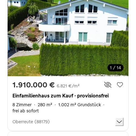
1 / 14
1.910.000 €
6.821 €/m²
Einfamilienhaus zum Kauf · provisionsfrei
8 Zimmer
·
280 m²
·
1.002 m² Grundstück
·
frei ab sofort
Oberreute (88179)