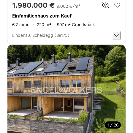
1.980.000 €
9.002 €/m²
Einfamilienhaus zum Kauf
6 Zimmer
·
220 m²
·
997 m² Grundstück
Lindenau, Scheidegg (88175)
1 / 26