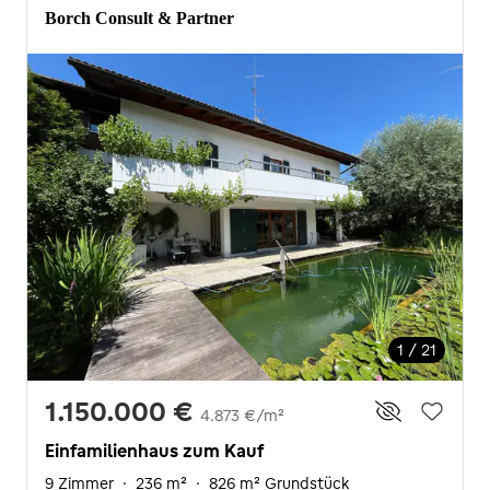
Borch Consult & Partner
1 / 21
1.150.000 €
4.873 €/m²
Einfamilienhaus zum Kauf
9 Zimmer
·
236 m²
·
826 m² Grundstück