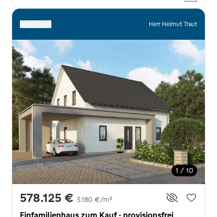
allkauf haus
Herr Helmut Traut
1 / 10
578.125 €
3.180 €/m²
Einfamilienhaus zum Kauf · provisionsfrei