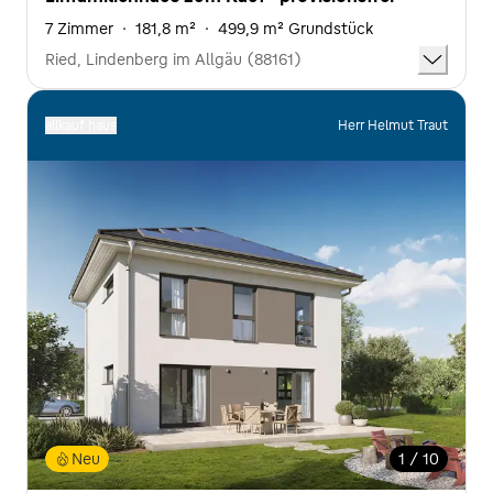
7 Zimmer
·
181,8 m²
·
499,9 m² Grundstück
Ried, Lindenberg im Allgäu (88161)
allkauf haus
Herr Helmut Traut
Neu
1 / 10