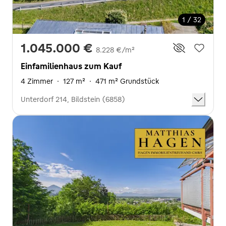
1 / 32
1.045.000 €
8.228 €/m²
Einfamilienhaus zum Kauf
4 Zimmer
·
127 m²
·
471 m² Grundstück
Unterdorf 214, Bildstein (6858)