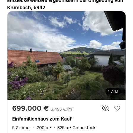
Entdecke weitere Ergebnisse in der Umgebung von
Krumbach, 6942
1 / 13
699.000 €
3.495 €/m²
Einfamilienhaus zum Kauf
5 Zimmer
·
200 m²
·
825 m² Grundstück