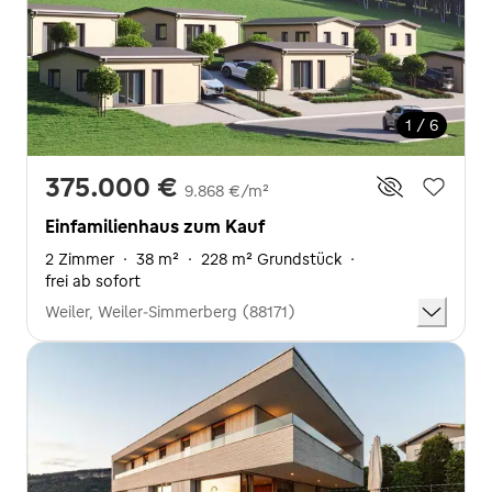
1 / 6
375.000 €
9.868 €/m²
Einfamilienhaus zum Kauf
2 Zimmer
·
38 m²
·
228 m² Grundstück
·
frei ab sofort
Weiler, Weiler-Simmerberg (88171)