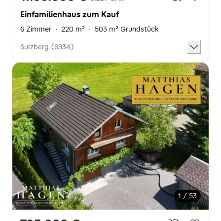
Einfamilienhaus zum Kauf
6 Zimmer
·
220 m²
·
503 m² Grundstück
Sulzberg (6934)
1 / 53