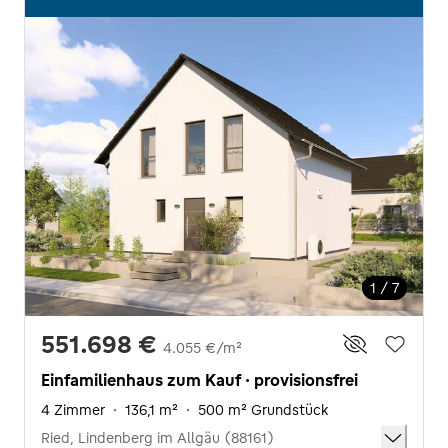
1 / 7
551.698 €
4.055 €/m²
Einfamilienhaus zum Kauf · provisionsfrei
4 Zimmer
·
136,1 m²
·
500 m² Grundstück
Ried, Lindenberg im Allgäu (88161)