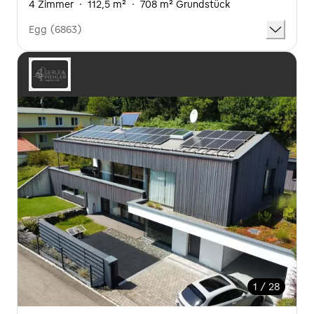
4 Zimmer
·
112,5 m²
·
708 m² Grundstück
Egg (6863)
1 / 28