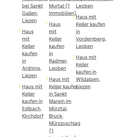
bei Sankt
Murtal (1
Leoben
Gallen,
Immobilien)
Haus mit
Liezen
Haus
Keller kaufen
Haus
mit
in
mit
Keller
Vordernberg,
Keller
kaufen
Leoben
kaufen
in
Haus mit
in
Radmer,
Keller
Ardning,
Leoben
kaufen in
Liezen
Haus mit
Wildalpen,
Haus mit
Keller kaufen
Liezen
Keller
in Sankt
kaufen in
Marein im
Edlbach,
Mürztal,
Kirchdorf
Bruck-
Mürzzuschlag
(1