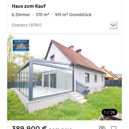
Haus zum Kauf
6 Zimmer
·
370 m²
·
915 m² Grundstück
Eisenerz (8790)
1 / 26
389.900 €