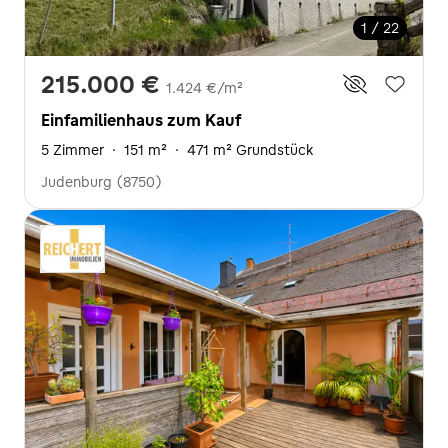
1 / 22
215.000 €
1.424 €/m²
Einfamilienhaus zum Kauf
5 Zimmer
·
151 m²
·
471 m² Grundstück
Judenburg (8750)