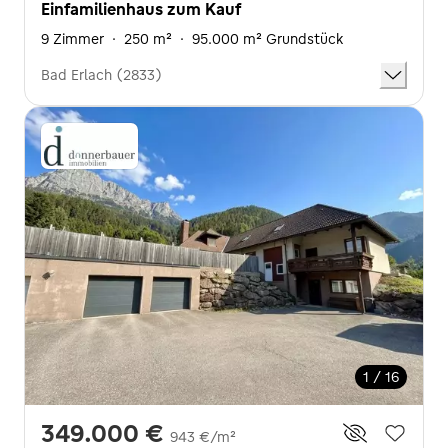
Einfamilienhaus zum Kauf
9 Zimmer
·
250 m²
·
95.000 m² Grundstück
Bad Erlach (2833)
1 / 16
349.000 €
943 €/m²