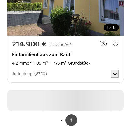
1 / 13
214.900 €
2.262 €/m²
Einfamilienhaus zum Kauf
4 Zimmer
·
95 m²
·
175 m² Grundstück
Judenburg (8750)
1