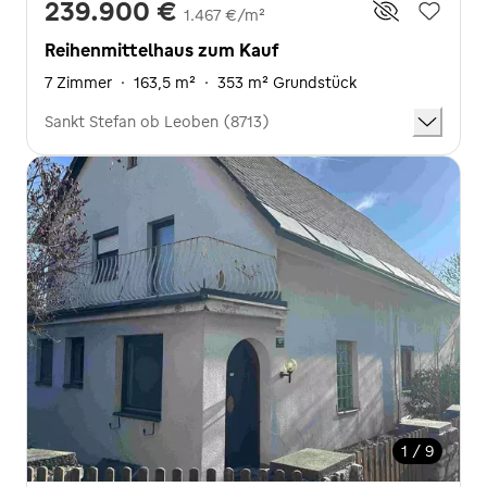
239.900 €
1.467 €/m²
Reihenmittelhaus zum Kauf
7 Zimmer
·
163,5 m²
·
353 m² Grundstück
Sankt Stefan ob Leoben (8713)
1 / 9