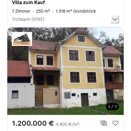
Villa zum Kauf
7 Zimmer
·
250 m²
·
1.318 m² Grundstück
Trofaiach (8793)
1 / 7
1.200.000 €
4.800 €/m²