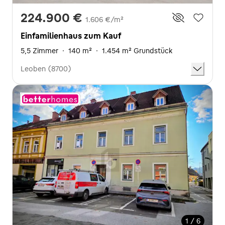
224.900 €
1.606 €/m²
Einfamilienhaus zum Kauf
5,5 Zimmer
·
140 m²
·
1.454 m² Grundstück
Leoben (8700)
1 / 6