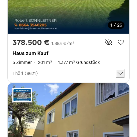
1 / 26
378.500 €
1.883 €/m²
Haus zum Kauf
5 Zimmer
·
201 m²
·
1.377 m² Grundstück
Thörl (8621)