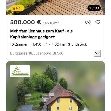
Neu
1 / 99
500.000 €
345 €/m²
Mehrfamilienhaus zum Kauf · als
Kapitalanlage geeignet
10 Zimmer
·
1.450 m²
·
1.024 m² Grundstück
Burggasse 16, Judenburg (8750)