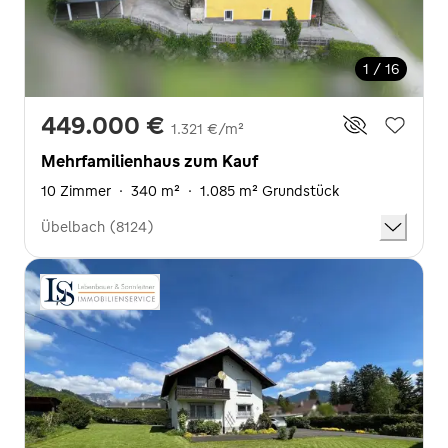
1 / 16
449.000 €
1.321 €/m²
Mehrfamilienhaus zum Kauf
10 Zimmer
·
340 m²
·
1.085 m² Grundstück
Übelbach (8124)