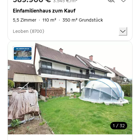
3.545 €/m²
Einfamilienhaus zum Kauf
5,5 Zimmer
·
110 m²
·
350 m² Grundstück
Leoben (8700)
1 / 32