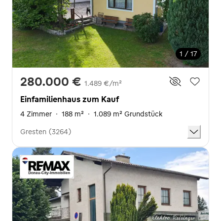
1 / 17
280.000 €
1.489 €/m²
Einfamilienhaus zum Kauf
4 Zimmer
·
188 m²
·
1.089 m² Grundstück
Gresten (3264)