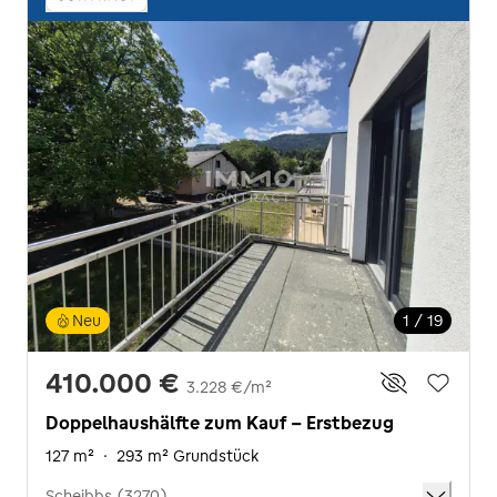
Neu
1 / 19
410.000 €
3.228 €/m²
Doppelhaushälfte zum Kauf - Erstbezug
127 m²
·
293 m² Grundstück
Scheibbs (3270)