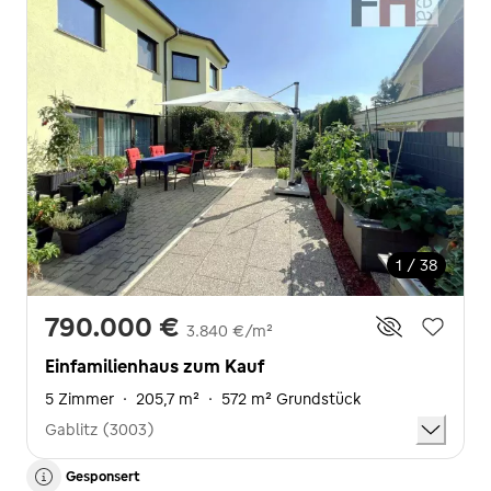
1 / 38
790.000 €
3.840 €/m²
Einfamilienhaus zum Kauf
5 Zimmer
·
205,7 m²
·
572 m² Grundstück
Gablitz (3003)
Gesponsert