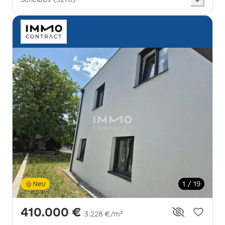
Neu
1 / 19
410.000 €
3.228 €/m²