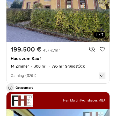
1 / 7
199.500 €
457 €/m²
Haus zum Kauf
14 Zimmer
·
300 m²
·
795 m² Grundstück
Gaming (3291)
Gesponsert
Herr Martin Fuchsbauer, MBA