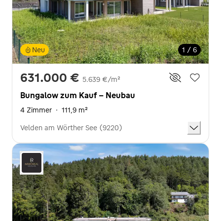
Neu
1 / 6
631.000 €
5.639 €/m²
Bungalow zum Kauf - Neubau
4 Zimmer
·
111,9 m²
Velden am Wörther See (9220)