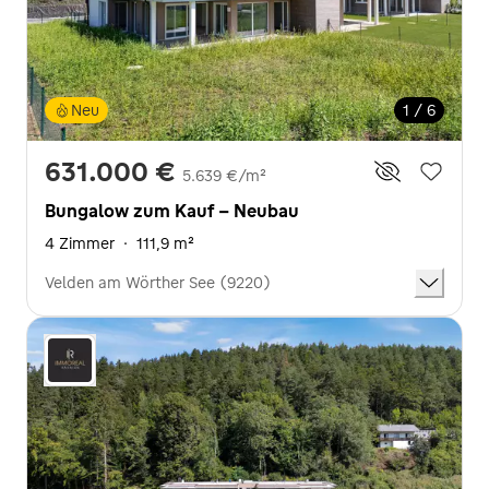
Neu
1 / 6
631.000 €
5.639 €/m²
Bungalow zum Kauf - Neubau
4 Zimmer
·
111,9 m²
Velden am Wörther See (9220)