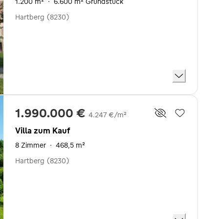
1.200 m²
·
6.600 m² Grundstück
Hartberg (8230)
1.990.000 €
4.247 €/m²
Villa zum Kauf
8 Zimmer
·
468,5 m²
Hartberg (8230)