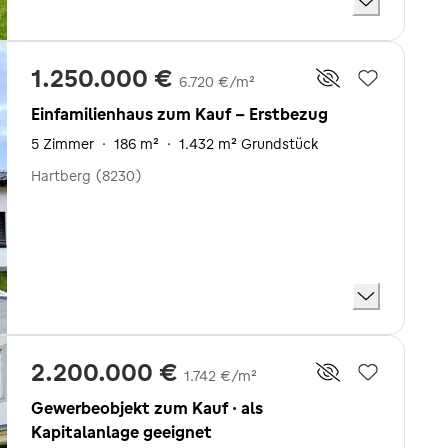
1.250.000 €
6.720 €/m²
Einfamilienhaus zum Kauf - Erstbezug
5 Zimmer
·
186 m²
·
1.432 m² Grundstück
Hartberg (8230)
2.200.000 €
1.742 €/m²
Gewerbeobjekt zum Kauf · als
Kapitalanlage geeignet