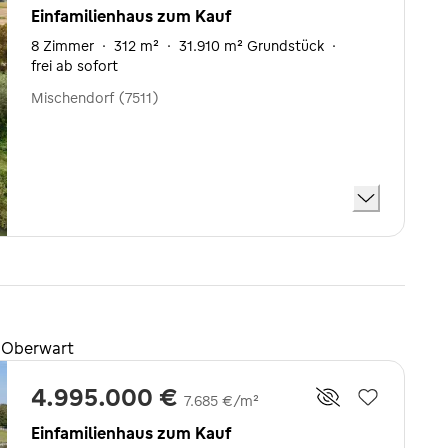
Einfamilienhaus zum Kauf
8 Zimmer
·
312 m²
·
31.910 m² Grundstück
·
frei ab sofort
Mischendorf (7511)
n Oberwart
4.995.000 €
7.685 €/m²
Einfamilienhaus zum Kauf