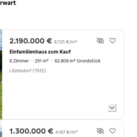
erwart
2.190.000 €
8.725 €/m²
Einfamilienhaus zum Kauf
6 Zimmer
·
251 m²
·
62.809 m² Grundstück
Litzelsdorf (7532)
1.300.000 €
4.167 €/m²