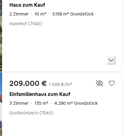
Haus zum Kauf
2 Zimmer
·
10 m²
·
3.158 m² Grundstück
Inzenhof (7540)
209.000 €
1.548 €/m²
Einfamilienhaus zum Kauf
3 Zimmer
·
135 m²
·
4.290 m² Grundstück
Großmürbisch (7540)