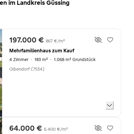
en im Landkreis Güssing
197.000 €
867 €/m²
Mehrfamilienhaus zum Kauf
4 Zimmer
·
183 m²
·
1.068 m² Grundstück
Olbendorf (7534)
64.000 €
6.400 €/m²