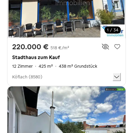
1 / 34
220.000 €
518 €/m²
Stadthaus zum Kauf
12 Zimmer
·
425 m²
·
438 m² Grundstück
Köflach (8580)