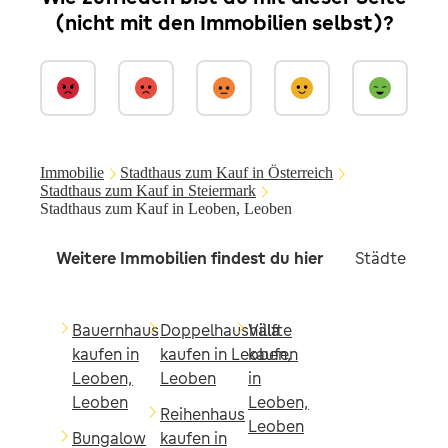
(nicht mit den Immobilien selbst)?
Immobilie
Stadthaus zum Kauf in Österreich
Stadthaus zum Kauf in Steiermark
Stadthaus zum Kauf in Leoben, Leoben
Weitere Immobilien findest du hier
Städte in d
Bauernhaus
Doppelhaushälfte
Villa
kaufen in
kaufen in Leoben,
kaufen
Leoben,
Leoben
in
Leoben
Leoben,
Reihenhaus
Leoben
Bungalow
kaufen in