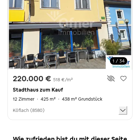
1 / 34
220.000 €
518 €/m²
Stadthaus zum Kauf
12 Zimmer
·
425 m²
·
438 m² Grundstück
Köflach (8580)
Wie zufrieden bist du mit dieser Seite