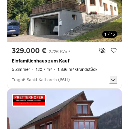
1 / 15
329.000 €
2.726 €/m²
Einfamilienhaus zum Kauf
5 Zimmer
·
120,7 m²
·
1.836 m² Grundstück
Tragöß-Sankt Katharein (8611)