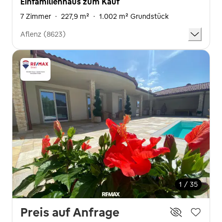
Einfamilienhaus zum Kauf
7 Zimmer
·
227,9 m²
·
1.002 m² Grundstück
Aflenz (8623)
1 / 35
Preis auf Anfrage