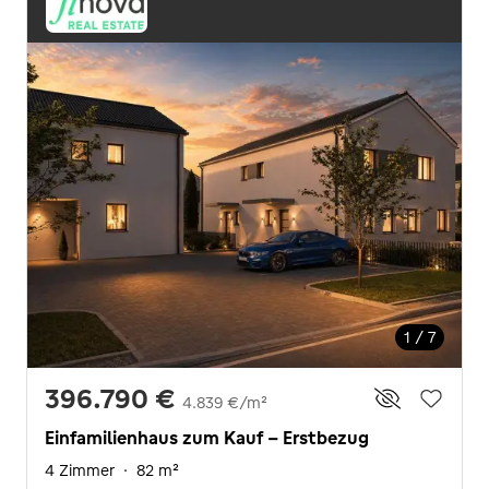
1 / 7
396.790 €
4.839 €/m²
Einfamilienhaus zum Kauf - Erstbezug
4 Zimmer
·
82 m²