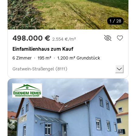
1 / 28
498.000 €
2.554 €/m²
Einfamilienhaus zum Kauf
6 Zimmer
·
195 m²
·
1.200 m² Grundstück
Gratwein-Straßengel (8111)