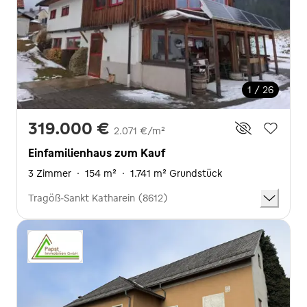
1 / 26
319.000 €
2.071 €/m²
Einfamilienhaus zum Kauf
3 Zimmer
·
154 m²
·
1.741 m² Grundstück
Tragöß-Sankt Katharein (8612)