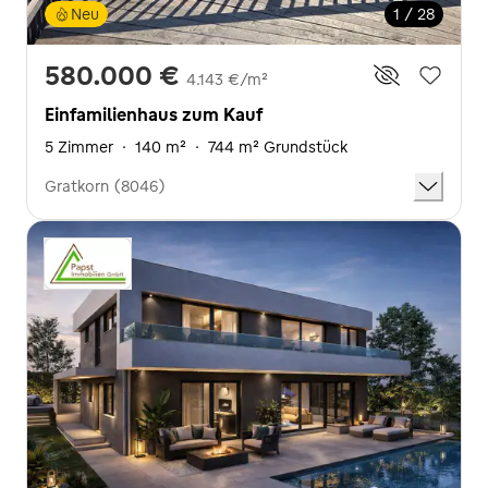
Neu
1 / 28
580.000 €
4.143 €/m²
Einfamilienhaus zum Kauf
5 Zimmer
·
140 m²
·
744 m² Grundstück
Gratkorn (8046)