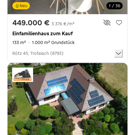
Neu
1 / 36
449.000 €
3.376 €/m²
Einfamilienhaus zum Kauf
133 m²
·
1.000 m² Grundstück
Rötz 45, Trofaiach (8793)