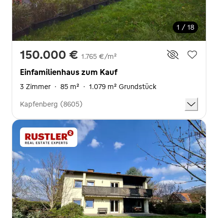
1 / 18
150.000 €
1.765 €/m²
Einfamilienhaus zum Kauf
3 Zimmer
·
85 m²
·
1.079 m² Grundstück
Kapfenberg (8605)