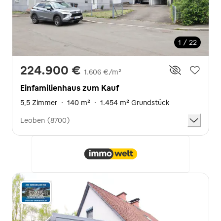
1 / 22
224.900 €
1.606 €/m²
Einfamilienhaus zum Kauf
5,5 Zimmer
·
140 m²
·
1.454 m² Grundstück
Leoben (8700)