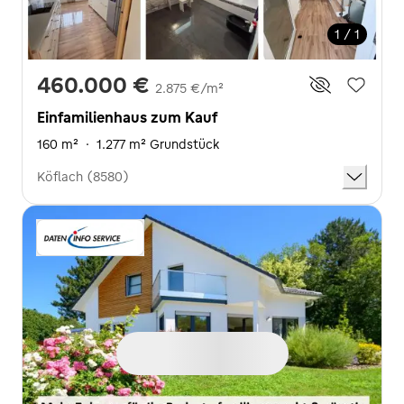
1 / 1
460.000 €
2.875 €/m²
Einfamilienhaus zum Kauf
160 m²
·
1.277 m² Grundstück
Köflach (8580)