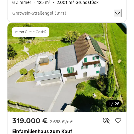
6 Zimmer
·
125 m²
·
2.001 m² Grundstück
Gratwein-Straßengel (8111)
Immo Circle GesbR
1 / 26
319.000 €
2.658 €/m²
Einfamilienhaus zum Kauf