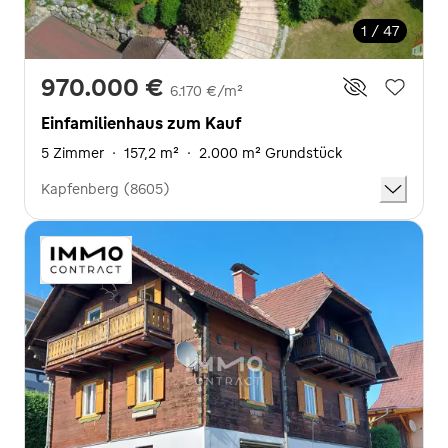
1 / 47
970.000 €
6.170 €/m²
Einfamilienhaus zum Kauf
5 Zimmer
·
157,2 m²
·
2.000 m² Grundstück
Kapfenberg (8605)