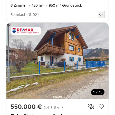
6 Zimmer
·
120 m²
·
950 m² Grundstück
Semriach (8102)
1 / 15
550.000 €
2.413 €/m²