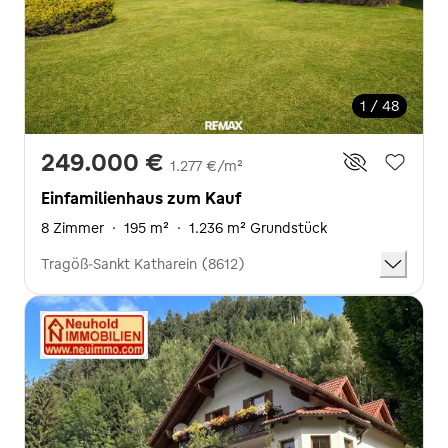
1 / 48
249.000 €
1.277 €/m²
Einfamilienhaus zum Kauf
8 Zimmer
·
195 m²
·
1.236 m² Grundstück
Tragöß-Sankt Katharein (8612)