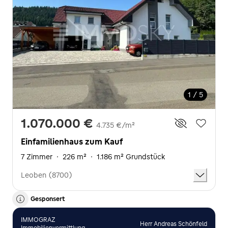
1 / 5
1.070.000 €
4.735 €/m²
Einfamilienhaus zum Kauf
7 Zimmer
·
226 m²
·
1.186 m² Grundstück
Leoben (8700)
Gesponsert
IMMOGRAZ
Herr Andreas Schönfeld
Immobilienvermittlung