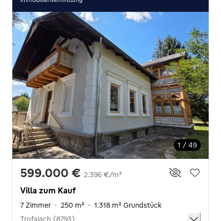
1 / 49
599.000 €
2.396 €/m²
Villa zum Kauf
7 Zimmer
·
250 m²
·
1.318 m² Grundstück
Trofaiach (8793)