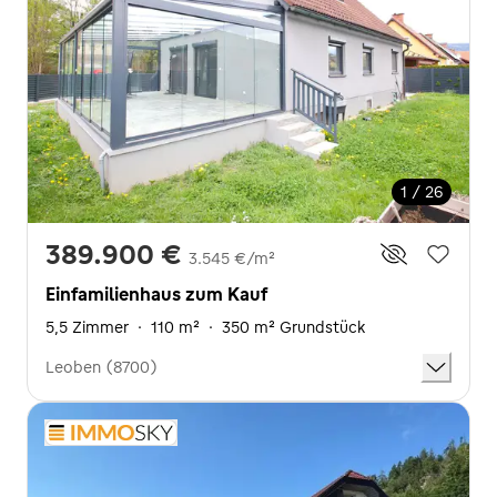
1 / 26
389.900 €
3.545 €/m²
Einfamilienhaus zum Kauf
5,5 Zimmer
·
110 m²
·
350 m² Grundstück
Leoben (8700)