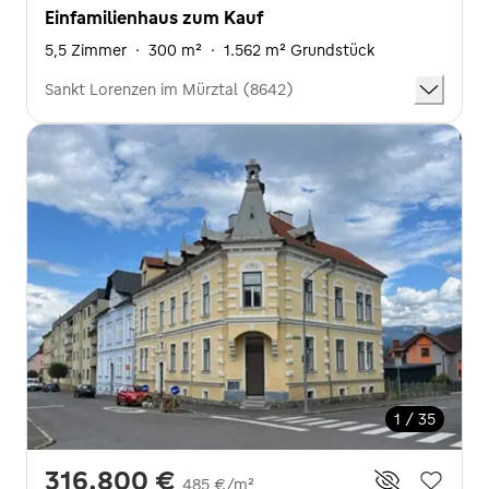
Einfamilienhaus zum Kauf
5,5 Zimmer
·
300 m²
·
1.562 m² Grundstück
Sankt Lorenzen im Mürztal (8642)
1 / 35
316.800 €
485 €/m²