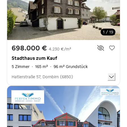
1 / 19
698.000 €
4.230 €/m²
Stadthaus zum Kauf
5 Zimmer
·
165 m²
·
96 m² Grundstück
Hatlerstraße 57, Dornbirn (6850)