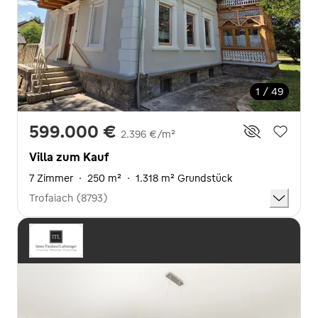
1 / 49
599.000 €
2.396 €/m²
Villa zum Kauf
7 Zimmer
·
250 m²
·
1.318 m² Grundstück
Trofaiach (8793)