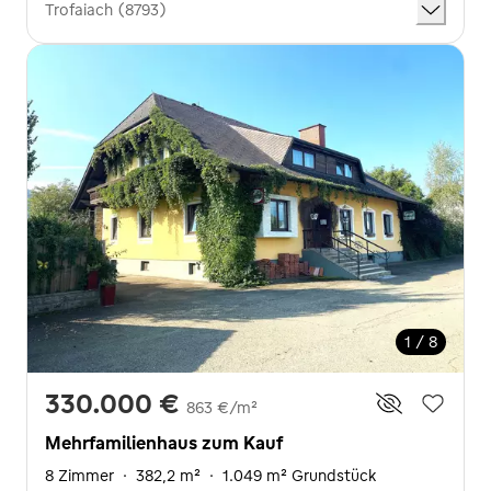
Trofaiach (8793)
1 / 8
330.000 €
863 €/m²
Mehrfamilienhaus zum Kauf
8 Zimmer
·
382,2 m²
·
1.049 m² Grundstück