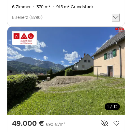
6 Zimmer
·
370 m²
·
915 m² Grundstück
Eisenerz (8790)
1 / 12
49.000 €
690 €/m²