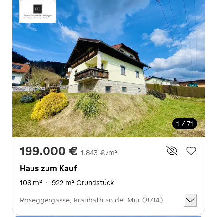
1 / 71
199.000 €
1.843 €/m²
Haus zum Kauf
108 m²
·
922 m² Grundstück
Roseggergasse, Kraubath an der Mur (8714)