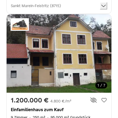
Sankt Marein-Feistritz (8715)
1 / 7
1.200.000 €
4.800 €/m²
Einfamilienhaus zum Kauf
9 Zimmer
·
250 m²
·
95.000 m² Grundstück