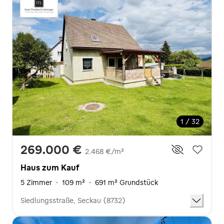
1 / 32
269.000 €
2.468 €/m²
Haus zum Kauf
5 Zimmer
·
109 m²
·
691 m² Grundstück
Siedlungsstraße, Seckau (8732)