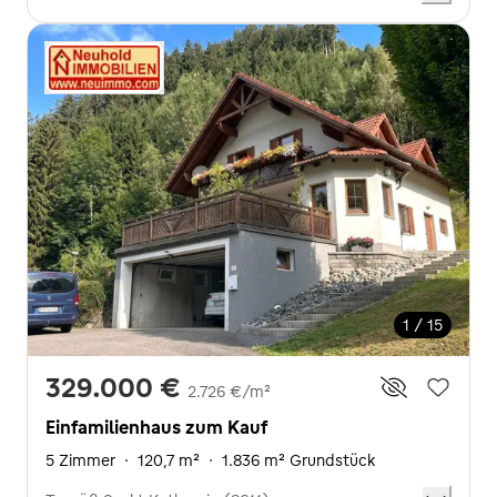
1 / 15
329.000 €
2.726 €/m²
Einfamilienhaus zum Kauf
5 Zimmer
·
120,7 m²
·
1.836 m² Grundstück