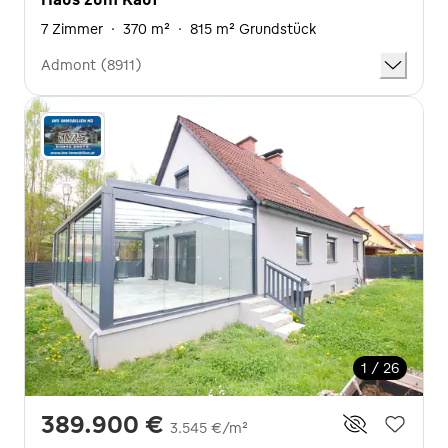
7 Zimmer
·
370 m²
·
815 m² Grundstück
Admont (8911)
1 / 26
389.900 €
3.545 €/m²