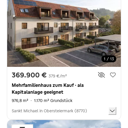
1 / 13
369.900 €
379 €/m²
Mehrfamilienhaus zum Kauf · als
Kapitalanlage geeignet
976,8 m²
·
1.170 m² Grundstück
Sankt Michael in Obersteiermark (8770)