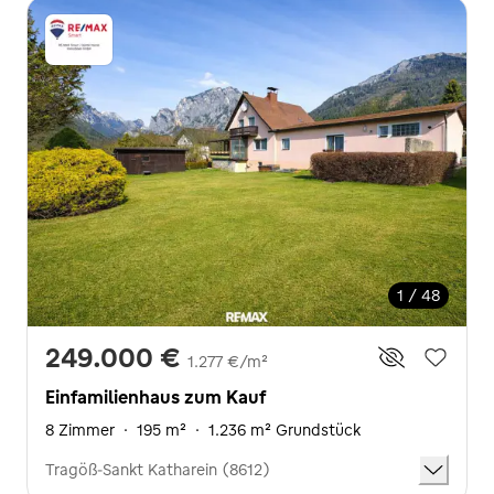
1 / 48
249.000 €
1.277 €/m²
Einfamilienhaus zum Kauf
8 Zimmer
·
195 m²
·
1.236 m² Grundstück
Tragöß-Sankt Katharein (8612)