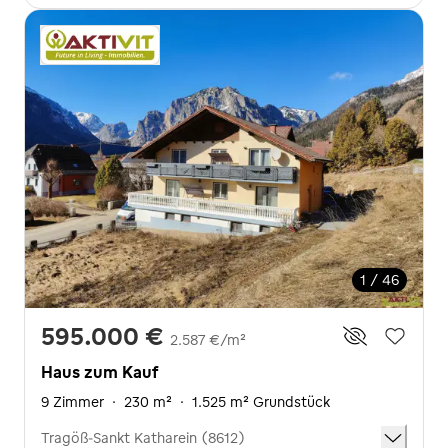
1 / 46
595.000 €
2.587 €/m²
Haus zum Kauf
9 Zimmer
·
230 m²
·
1.525 m² Grundstück
Tragöß-Sankt Katharein (8612)