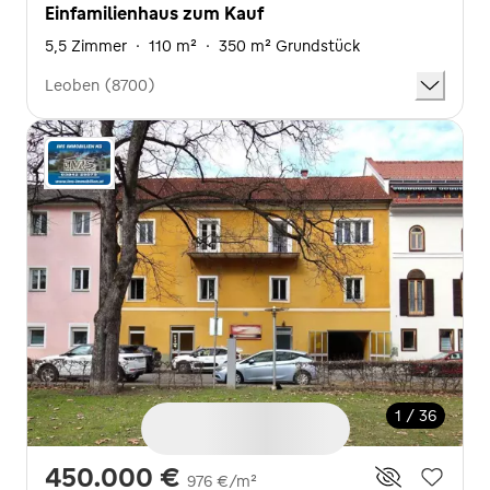
Einfamilienhaus zum Kauf
5,5 Zimmer
·
110 m²
·
350 m² Grundstück
Leoben (8700)
1 / 36
450.000 €
976 €/m²