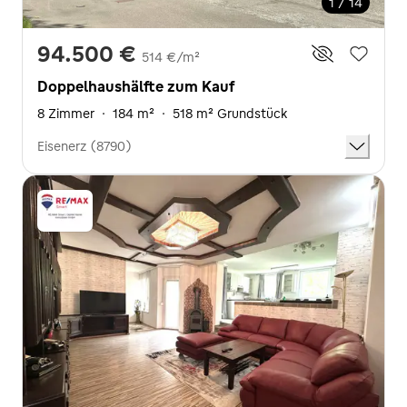
1 / 14
94.500 €
514 €/m²
Doppelhaushälfte zum Kauf
8 Zimmer
·
184 m²
·
518 m² Grundstück
Eisenerz (8790)