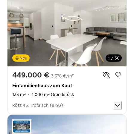
Neu
1 / 36
449.000 €
3.376 €/m²
Einfamilienhaus zum Kauf
133 m²
·
1.000 m² Grundstück
Rötz 45, Trofaiach (8793)