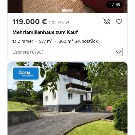
1 / 69
119.000 €
202 €/m²
Mehrfamilienhaus zum Kauf
13 Zimmer
·
277 m²
·
360 m² Grundstück
Eisenerz (8790)