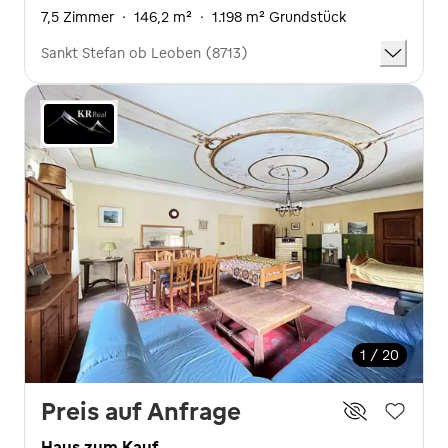
7,5 Zimmer
·
146,2 m²
·
1.198 m² Grundstück
Sankt Stefan ob Leoben (8713)
1 / 20
Preis auf Anfrage
Haus zum Kauf