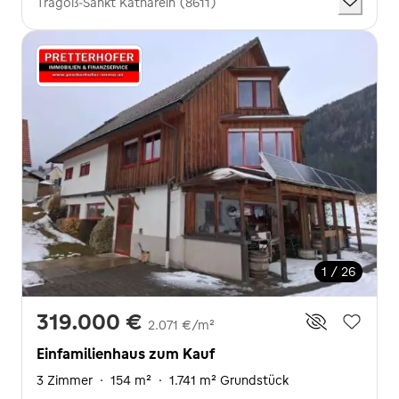
Tragöß-Sankt Katharein (8611)
1 / 26
319.000 €
2.071 €/m²
Einfamilienhaus zum Kauf
3 Zimmer
·
154 m²
·
1.741 m² Grundstück