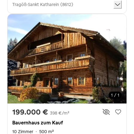
Tragöß-Sankt Katharein (8612)
1 / 1
199.000 €
398 €/m²
Bauernhaus zum Kauf
10 Zimmer
·
500 m²