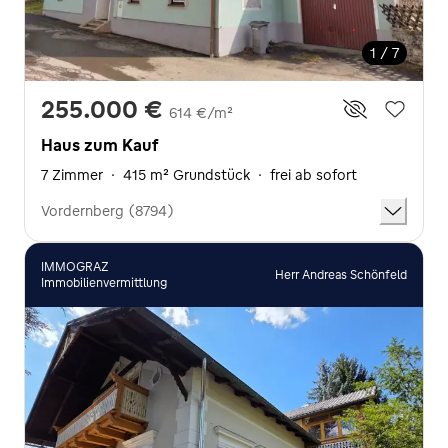
1 / 7
255.000 €
614 €/m²
Haus zum Kauf
7 Zimmer
·
415 m² Grundstück
·
frei ab sofort
Vordernberg (8794)
IMMOGRAZ
Herr Andreas Schönfeld
Immobilienvermittlung