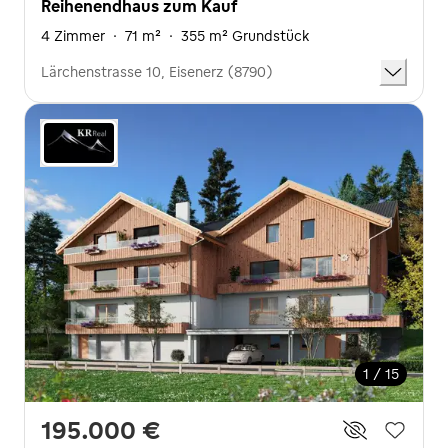
Reihenendhaus zum Kauf
4 Zimmer
·
71 m²
·
355 m² Grundstück
Lärchenstrasse 10, Eisenerz (8790)
1 / 15
195.000 €