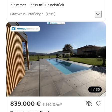
3 Zimmer
·
1.119 m² Grundstück
Gratwein-Straßengel (8111)
1 / 35
839.000 €
6.992 €/m²