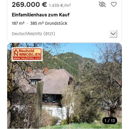
269.000 €
1.439 €/m²
Einfamilienhaus zum Kauf
187 m²
·
385 m² Grundstück
Deutschfeistritz (8121)
1 / 13