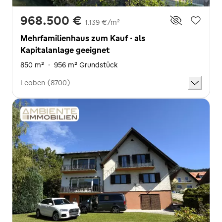
968.500 €
1.139 €/m²
Mehrfamilienhaus zum Kauf · als
Kapitalanlage geeignet
850 m²
·
956 m² Grundstück
Leoben (8700)