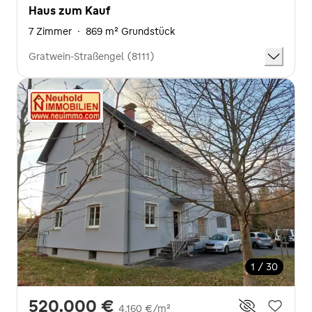
Haus zum Kauf
7 Zimmer
·
869 m² Grundstück
Gratwein-Straßengel (8111)
1 / 30
520.000 €
4.160 €/m²