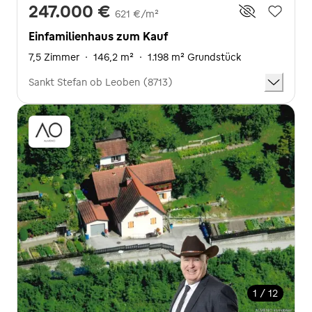
247.000 €
621 €/m²
Einfamilienhaus zum Kauf
7,5 Zimmer
·
146,2 m²
·
1.198 m² Grundstück
Sankt Stefan ob Leoben (8713)
1 / 12