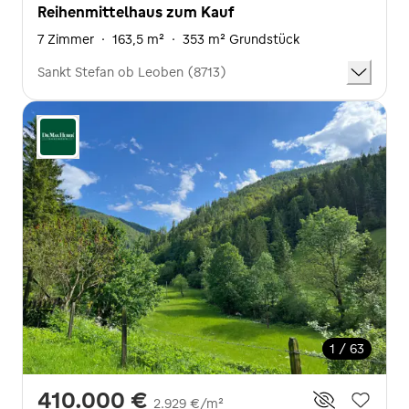
Reihenmittelhaus zum Kauf
7 Zimmer
·
163,5 m²
·
353 m² Grundstück
Sankt Stefan ob Leoben (8713)
1 / 63
410.000 €
2.929 €/m²