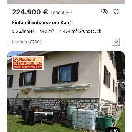
224.900 €
1.606 €/m²
Einfamilienhaus zum Kauf
5,5 Zimmer
·
140 m²
·
1.454 m² Grundstück
Leoben (8700)
1 / 16