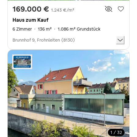
169.000 €
1.243 €/m²
Haus zum Kauf
6 Zimmer
·
136 m²
·
1.086 m² Grundstück
Brunnhof 9, Frohnleiten (8130)
1 / 32