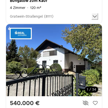
Bungalow zum Kauf
4 Zimmer
·
120 m²
Gratwein-Straßengel (8111)
1 / 34
540.000 €