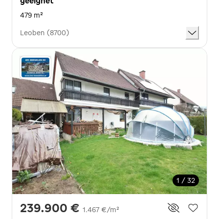
geeignet
479 m²
Leoben (8700)
1 / 32
239.900 €
1.467 €/m²