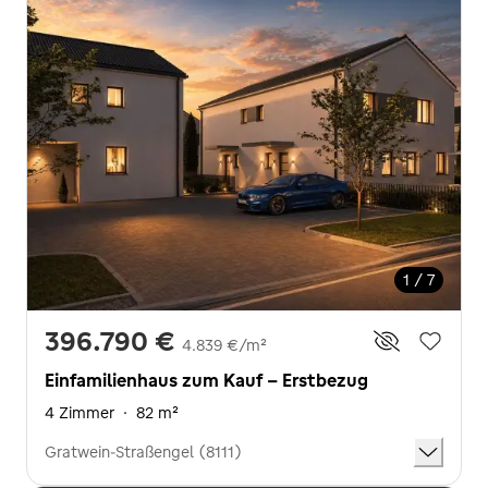
1 / 7
396.790 €
4.839 €/m²
Einfamilienhaus zum Kauf - Erstbezug
4 Zimmer
·
82 m²
Gratwein-Straßengel (8111)