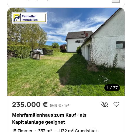
1 / 37
235.000 €
666 €/m²
Mehrfamilienhaus zum Kauf · als
Kapitalanlage geeignet
15 Zimmer
·
353 m²
·
1.132 m² Grundstück