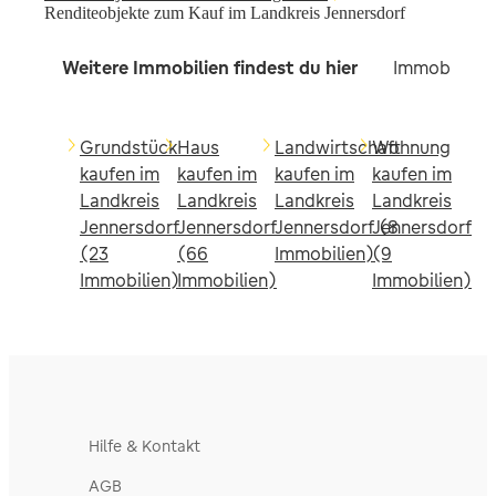
Renditeobjekte zum Kauf im Landkreis Jennersdorf
Weitere Immobilien findest du hier
Immobilien 
Grundstück
Haus
Landwirtschaft
Wohnung
kaufen im
kaufen im
kaufen im
kaufen im
Landkreis
Landkreis
Landkreis
Landkreis
Jennersdorf
Jennersdorf
Jennersdorf (8
Jennersdorf
(23
(66
Immobilien)
(9
Immobilien)
Immobilien)
Immobilien)
Hilfe & Kontakt
AGB