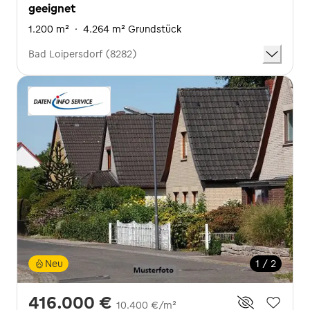
geeignet
1.200 m²
·
4.264 m² Grundstück
Bad Loipersdorf (8282)
Neu
1 / 2
416.000 €
10.400 €/m²