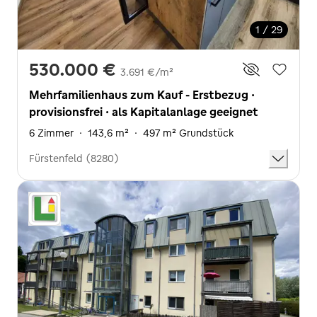
1 / 29
530.000 €
3.691 €/m²
Mehrfamilienhaus zum Kauf - Erstbezug ·
provisionsfrei · als Kapitalanlage geeignet
6 Zimmer
·
143,6 m²
·
497 m² Grundstück
Fürstenfeld (8280)