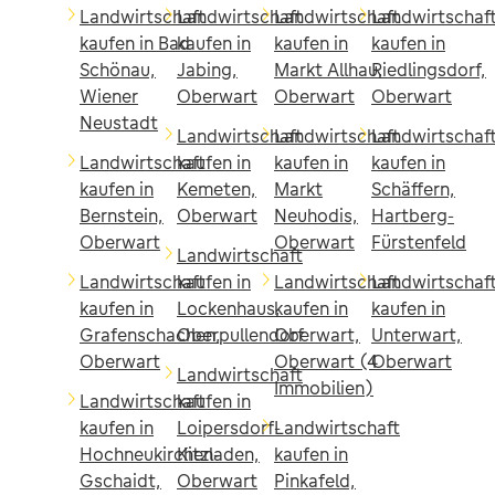
Landwirtschaft
Landwirtschaft
Landwirtschaft
Landwirtschaf
kaufen in Bad
kaufen in
kaufen in
kaufen in
Schönau,
Jabing,
Markt Allhau,
Riedlingsdorf,
Wiener
Oberwart
Oberwart
Oberwart
Neustadt
Landwirtschaft
Landwirtschaft
Landwirtschaf
Landwirtschaft
kaufen in
kaufen in
kaufen in
kaufen in
Kemeten,
Markt
Schäffern,
Bernstein,
Oberwart
Neuhodis,
Hartberg-
Oberwart
Oberwart
Fürstenfeld
Landwirtschaft
Landwirtschaft
kaufen in
Landwirtschaft
Landwirtschaf
kaufen in
Lockenhaus,
kaufen in
kaufen in
Grafenschachen,
Oberpullendorf
Oberwart,
Unterwart,
Oberwart
Oberwart (4
Oberwart
Landwirtschaft
Immobilien)
Landwirtschaft
kaufen in
kaufen in
Loipersdorf-
Landwirtschaft
Hochneukirchen-
Kitzladen,
kaufen in
Gschaidt,
Oberwart
Pinkafeld,