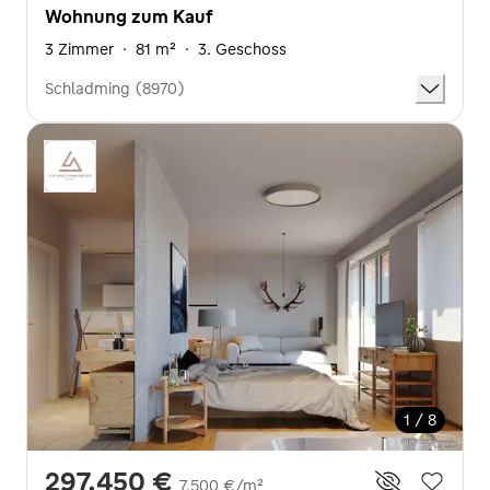
Wohnung zum Kauf
3 Zimmer
·
81 m²
·
3. Geschoss
Schladming (8970)
1 / 8
297.450 €
7.500 €/m²