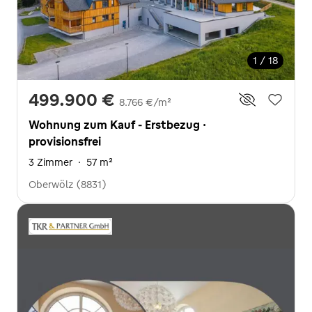
1 / 18
499.900 €
8.766 €/m²
Wohnung zum Kauf - Erstbezug ·
provisionsfrei
3 Zimmer
·
57 m²
Oberwölz (8831)