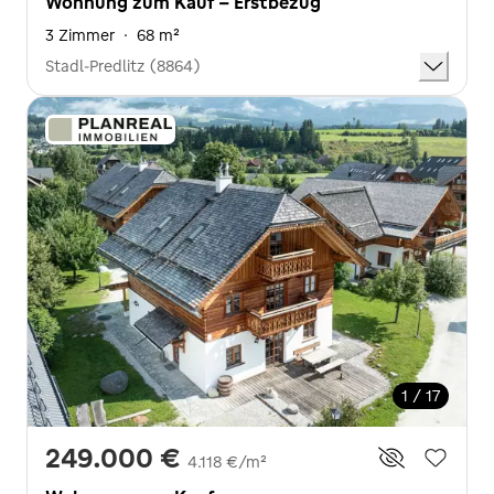
Wohnung zum Kauf - Erstbezug
3 Zimmer
·
68 m²
Stadl-Predlitz (8864)
1 / 17
249.000 €
4.118 €/m²