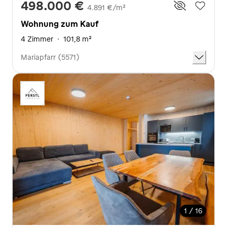
498.000 €
4.891 €/m²
Wohnung zum Kauf
4 Zimmer
·
101,8 m²
Mariapfarr (5571)
1 / 16