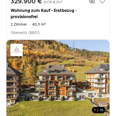
329.900 €
8.178 €/m²
Wohnung zum Kauf - Erstbezug ·
provisionsfrei
2 Zimmer
·
40,3 m²
Oberwölz (8831)
1 / 16