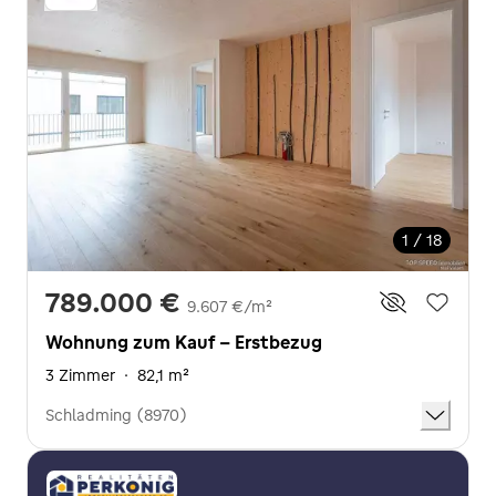
1 / 18
789.000 €
9.607 €/m²
Wohnung zum Kauf - Erstbezug
3 Zimmer
·
82,1 m²
Schladming (8970)