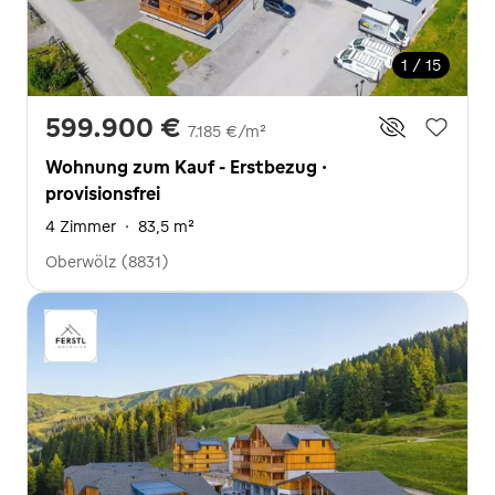
1 / 15
599.900 €
7.185 €/m²
Wohnung zum Kauf - Erstbezug ·
provisionsfrei
4 Zimmer
·
83,5 m²
Oberwölz (8831)