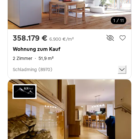
1 / 11
358.179 €
6.900 €/m²
Wohnung zum Kauf
2 Zimmer
·
51,9 m²
Schladming (8970)