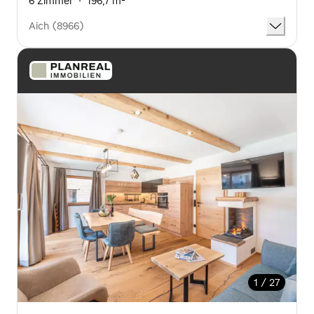
6 Zimmer
·
196,7 m²
Aich (8966)
1 / 27