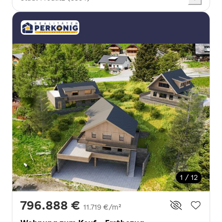
1 / 12
796.888 €
11.719 €/m²