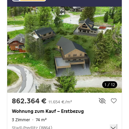
1 / 12
862.364 €
11.654 €/m²
Wohnung zum Kauf - Erstbezug
3 Zimmer
·
74 m²
Stadl-Predlitz (8864)