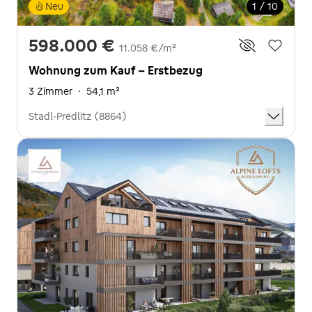
Neu
1 / 10
598.000 €
11.058 €/m²
Wohnung zum Kauf - Erstbezug
3 Zimmer
·
54,1 m²
Stadl-Predlitz (8864)