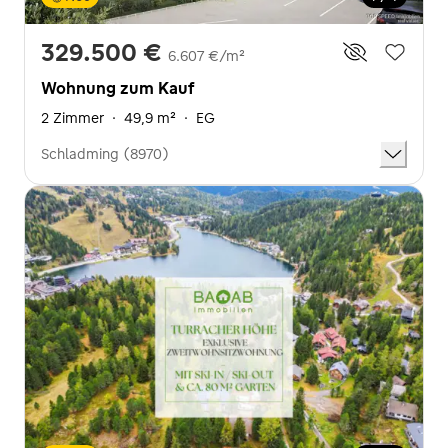
329.500 €
6.607 €/m²
Wohnung zum Kauf
2 Zimmer
·
49,9 m²
·
EG
Schladming (8970)