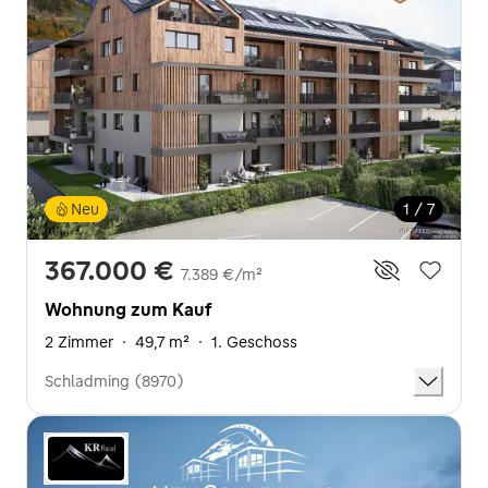
Neu
1 / 7
367.000 €
7.389 €/m²
Wohnung zum Kauf
2 Zimmer
·
49,7 m²
·
1. Geschoss
Schladming (8970)