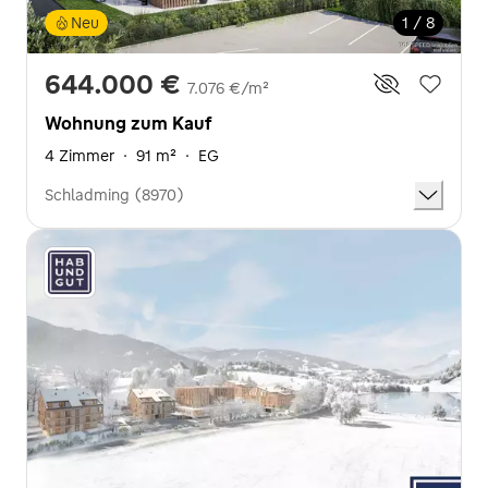
Neu
1 / 8
644.000 €
7.076 €/m²
Wohnung zum Kauf
4 Zimmer
·
91 m²
·
EG
Schladming (8970)