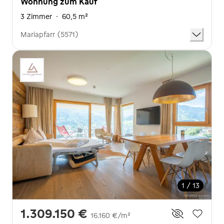
Wohnung zum Kauf
3 Zimmer
·
60,5 m²
Mariapfarr (5571)
1 / 13
1.309.150 €
16.160 €/m²