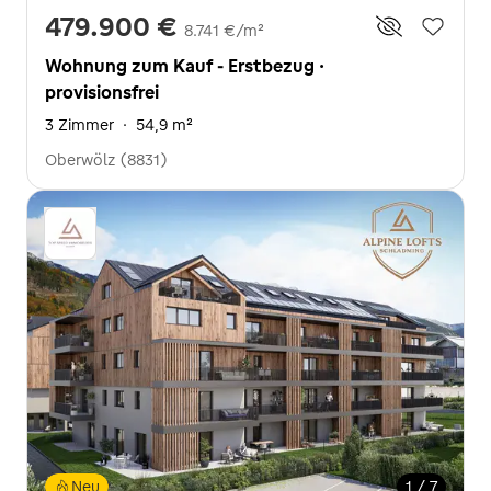
479.900 €
8.741 €/m²
Wohnung zum Kauf - Erstbezug ·
provisionsfrei
3 Zimmer
·
54,9 m²
Oberwölz (8831)
Neu
1 / 7