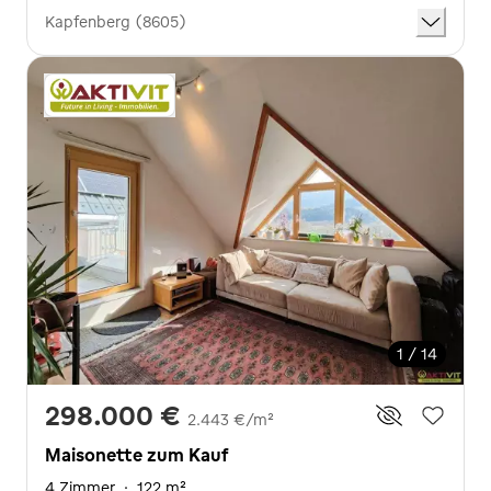
Kapfenberg (8605)
1 / 14
298.000 €
2.443 €/m²
Maisonette zum Kauf
4 Zimmer
·
122 m²