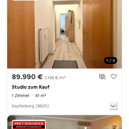
1 / 9
89.990 €
2.198 €/m²
Studio zum Kauf
1 Zimmer
·
41 m²
Kapfenberg (8605)