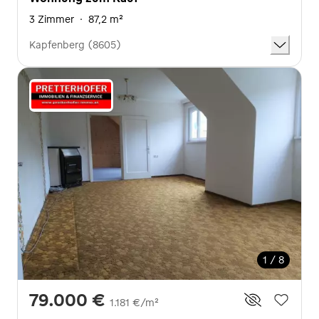
3 Zimmer
·
87,2 m²
Kapfenberg (8605)
1 / 8
79.000 €
1.181 €/m²