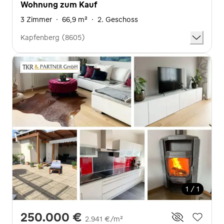
Wohnung zum Kauf
3 Zimmer
·
66,9 m²
·
2. Geschoss
Kapfenberg (8605)
1 / 1
250.000 €
2.941 €/m²