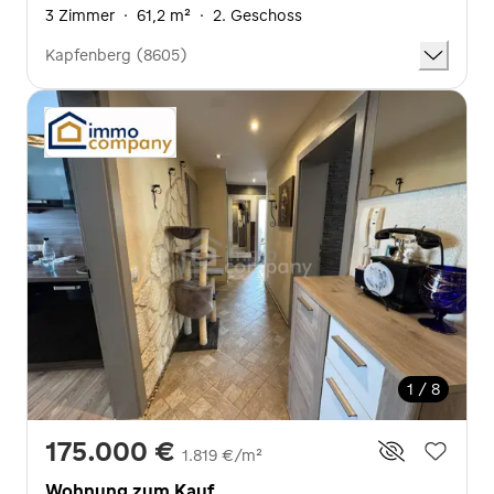
3 Zimmer
·
61,2 m²
·
2. Geschoss
Kapfenberg (8605)
1 / 8
175.000 €
1.819 €/m²
Wohnung zum Kauf