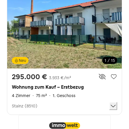
Neu
1 / 15
295.000 €
3.933 €/m²
Wohnung zum Kauf - Erstbezug
4 Zimmer
·
75 m²
·
1. Geschoss
Stainz (8510)