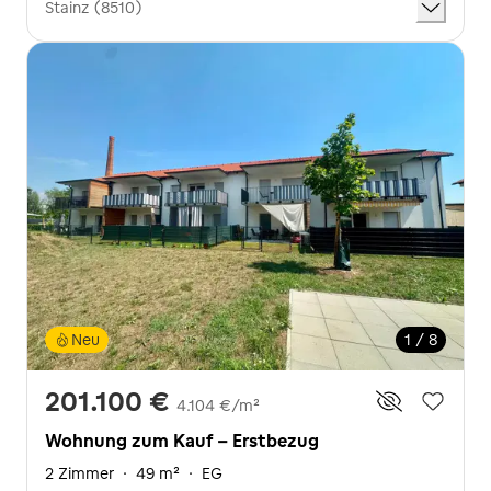
Stainz (8510)
Neu
1 / 8
201.100 €
4.104 €/m²
Wohnung zum Kauf - Erstbezug
2 Zimmer
·
49 m²
·
EG