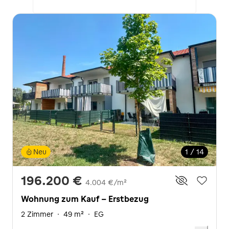
Neu
1 / 14
196.200 €
4.004 €/m²
Wohnung zum Kauf - Erstbezug
2 Zimmer
·
49 m²
·
EG