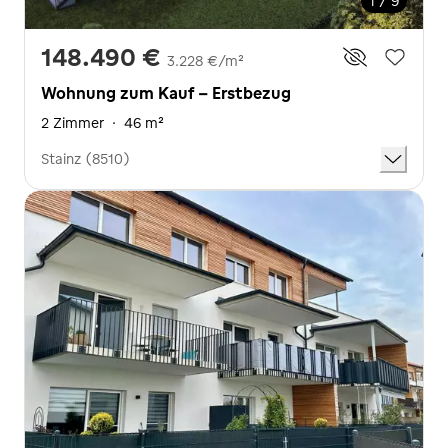
1 / 9
148.490 €
3.228 €/m²
Wohnung zum Kauf - Erstbezug
2 Zimmer
·
46 m²
Stainz (8510)