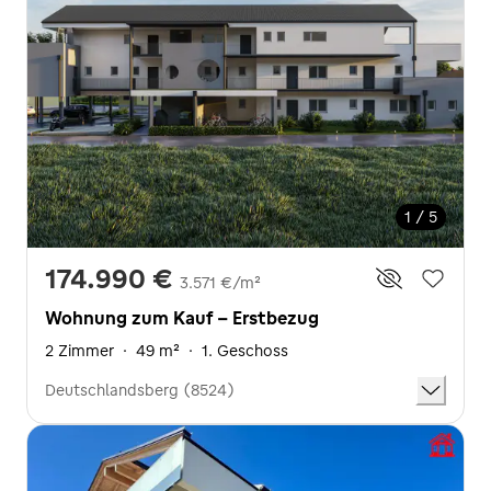
1 / 5
174.990 €
3.571 €/m²
Wohnung zum Kauf - Erstbezug
2 Zimmer
·
49 m²
·
1. Geschoss
Deutschlandsberg (8524)