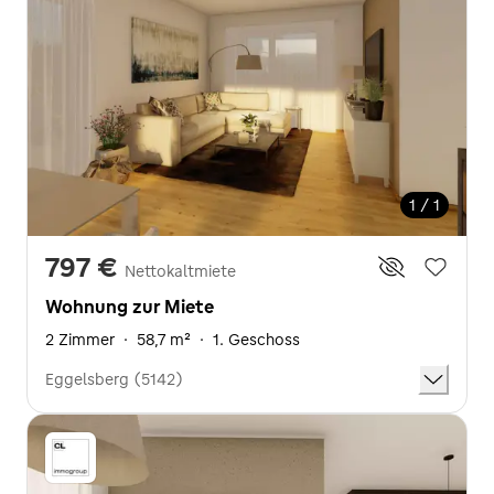
1 / 1
797 €
Nettokaltmiete
Wohnung zur Miete
2 Zimmer
·
58,7 m²
·
1. Geschoss
Eggelsberg (5142)