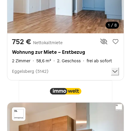
1 / 8
752 €
Nettokaltmiete
Wohnung zur Miete - Erstbezug
2 Zimmer
·
58,6 m²
·
2. Geschoss
·
frei ab sofort
Eggelsberg (5142)