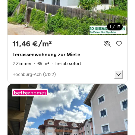
1 / 13
11,46 €
/m²
Terrassenwohnung zur Miete
2 Zimmer
·
65 m²
·
frei ab sofort
Hochburg-Ach (5122)