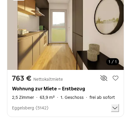
1 / 1
763 €
Nettokaltmiete
Wohnung zur Miete - Erstbezug
2,5 Zimmer
·
63,9 m²
·
1. Geschoss
·
frei ab sofort
Eggelsberg (5142)