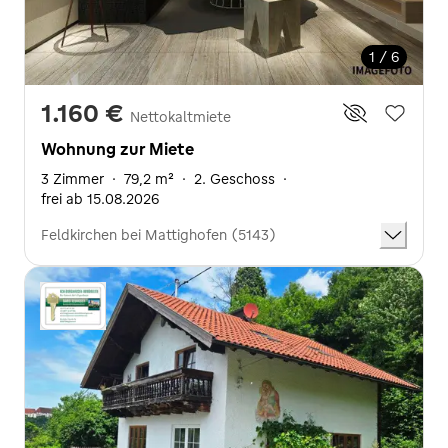
1 / 6
1.160 €
Nettokaltmiete
Wohnung zur Miete
3 Zimmer
·
79,2 m²
·
2. Geschoss
·
frei ab 15.08.2026
Feldkirchen bei Mattighofen (5143)