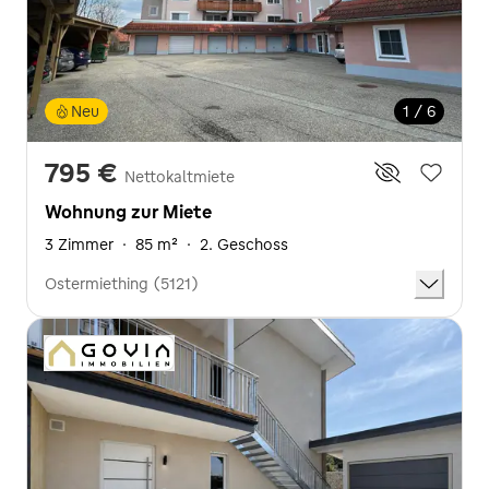
Neu
1 / 6
795 €
Nettokaltmiete
Wohnung zur Miete
3 Zimmer
·
85 m²
·
2. Geschoss
Ostermiething (5121)