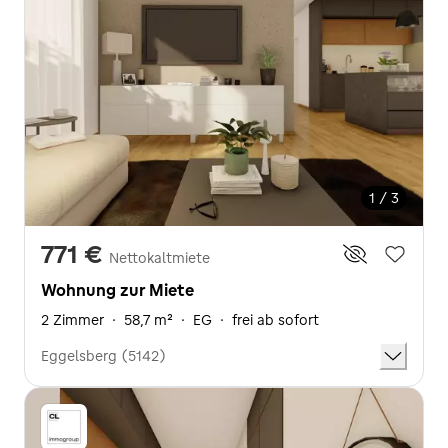
1 / 3
771 €
Nettokaltmiete
Wohnung zur Miete
2 Zimmer
·
58,7 m²
·
EG
·
frei ab sofort
Eggelsberg (5142)