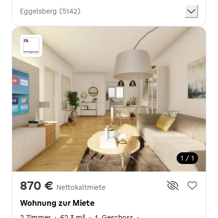
Eggelsberg (5142)
1 / 1
870 €
Nettokaltmiete
Wohnung zur Miete
2 Zimmer
·
62,3 m²
·
1. Geschoss
·