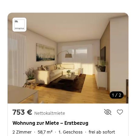
1 / 2
753 €
Nettokaltmiete
Wohnung zur Miete - Erstbezug
2 Zimmer
·
58,7 m²
·
1. Geschoss
·
frei ab sofort