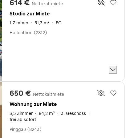
614 €
Nettokaltmiete
Studio zur Miete
1 Zimmer
·
51,3 m²
·
EG
Hollenthon (2812)
650 €
Nettokaltmiete
Wohnung zur Miete
3,5 Zimmer
·
84,2 m²
·
3. Geschoss
·
frei ab sofort
Pinggau (8243)