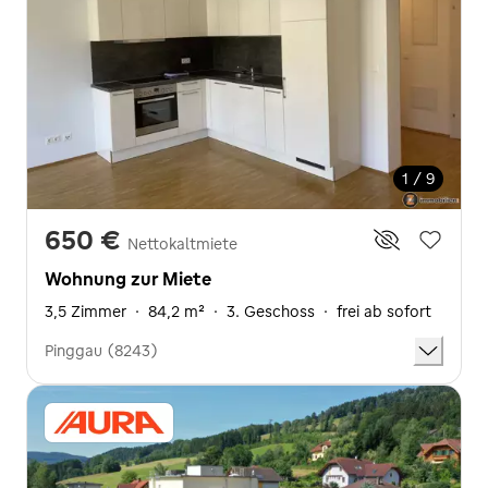
1 / 9
650 €
Nettokaltmiete
Wohnung zur Miete
3,5 Zimmer
·
84,2 m²
·
3. Geschoss
·
frei ab sofort
Pinggau (8243)