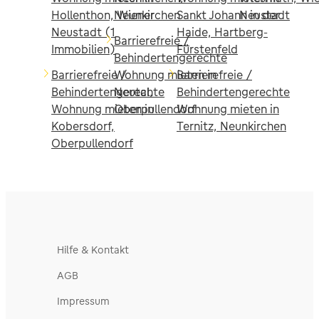
Hollenthon, Wiener
Neunkirchen
Sankt Johann in der
Neustadt
Neustadt (1
Haide, Hartberg-
Barrierefreie /
Immobilien)
Fürstenfeld
Behindertengerechte
Barrierefreie /
Wohnung mieten in
Barrierefreie /
Behindertengerechte
Neutal,
Behindertengerechte
Wohnung mieten in
Oberpullendorf
Wohnung mieten in
Kobersdorf,
Ternitz, Neunkirchen
Oberpullendorf
Hilfe & Kontakt
AGB
Impressum