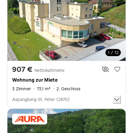
1 / 12
907 €
Nettokaltmiete
Wohnung zur Miete
3 Zimmer
·
73,1 m²
·
2. Geschoss
Aspangberg-St. Peter (2870)