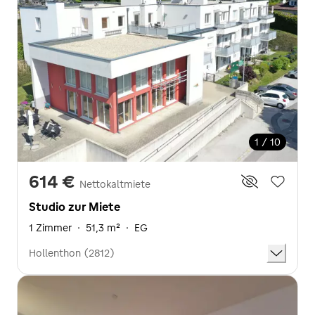
1 / 10
614 €
Nettokaltmiete
Studio zur Miete
1 Zimmer
·
51,3 m²
·
EG
Hollenthon (2812)