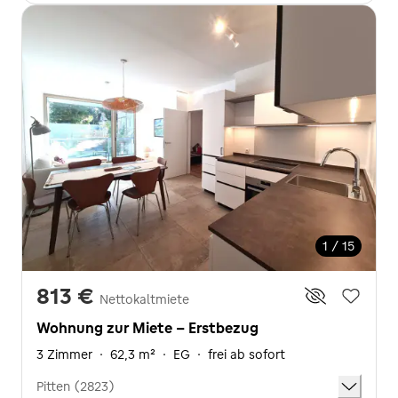
1 / 15
813 €
Nettokaltmiete
Wohnung zur Miete - Erstbezug
3 Zimmer
·
62,3 m²
·
EG
·
frei ab sofort
Pitten (2823)