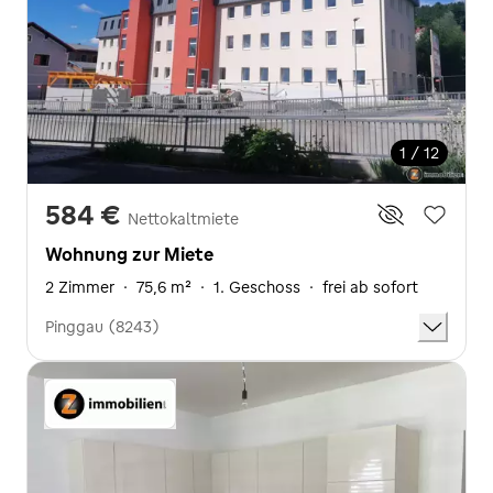
1 / 12
584 €
Nettokaltmiete
Wohnung zur Miete
2 Zimmer
·
75,6 m²
·
1. Geschoss
·
frei ab sofort
Pinggau (8243)