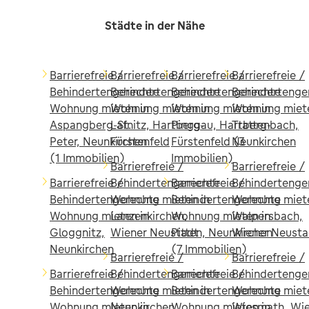
Städte in der Nähe
Barrierefreie /
Barrierefreie /
Barrierefreie /
Barrierefreie /
Behindertengerechte
Behindertengerechte
Behindertengerechte
Behindertenge
Wohnung mieten in
Wohnung mieten in
Wohnung mieten in
Wohnung miete
Aspangberg-St.
Lafnitz, Hartberg-
Pinggau, Hartberg-
Trattenbach,
Peter, Neunkirchen
Fürstenfeld
Fürstenfeld (3
Neunkirchen
(1 Immobilien)
Immobilien)
Barrierefreie /
Barrierefreie /
Barrierefreie /
Behindertengerechte
Barrierefreie /
Behindertenge
Behindertengerechte
Wohnung mieten in
Behindertengerechte
Wohnung miete
Wohnung mieten in
Lanzenkirchen,
Wohnung mieten in
Walpersbach,
Gloggnitz,
Wiener Neustadt
Pitten, Neunkirchen
Wiener Neusta
Neunkirchen
(7 Immobilien)
Barrierefreie /
Barrierefreie /
Barrierefreie /
Behindertengerechte
Barrierefreie /
Behindertenge
Behindertengerechte
Wohnung mieten in
Behindertengerechte
Wohnung miete
Wohnung mieten in
Neunkirchen,
Wohnung mieten in
Wiesmath, Wi