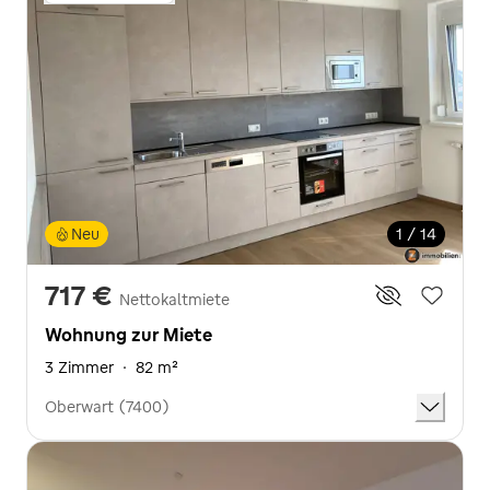
Neu
1 / 14
717 €
Nettokaltmiete
Wohnung zur Miete
3 Zimmer
·
82 m²
Oberwart (7400)