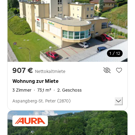
1 / 12
907 €
Nettokaltmiete
Wohnung zur Miete
3 Zimmer
·
73,1 m²
·
2. Geschoss
Aspangberg-St. Peter (2870)