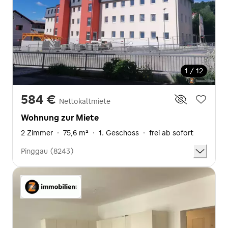
1 / 12
584 €
Nettokaltmiete
Wohnung zur Miete
2 Zimmer
·
75,6 m²
·
1. Geschoss
·
frei ab sofort
Pinggau (8243)