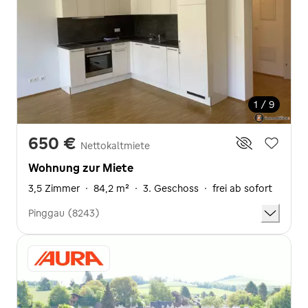
1 / 9
650 €
Nettokaltmiete
Wohnung zur Miete
3,5 Zimmer
·
84,2 m²
·
3. Geschoss
·
frei ab sofort
Pinggau (8243)