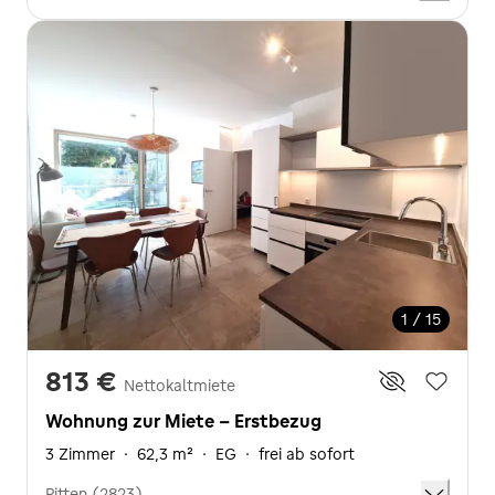
1 / 15
813 €
Nettokaltmiete
Wohnung zur Miete - Erstbezug
3 Zimmer
·
62,3 m²
·
EG
·
frei ab sofort
Pitten (2823)