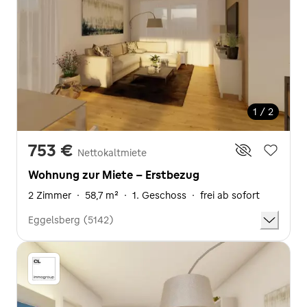
1 / 2
753 €
Nettokaltmiete
Wohnung zur Miete - Erstbezug
2 Zimmer
·
58,7 m²
·
1. Geschoss
·
frei ab sofort
Eggelsberg (5142)