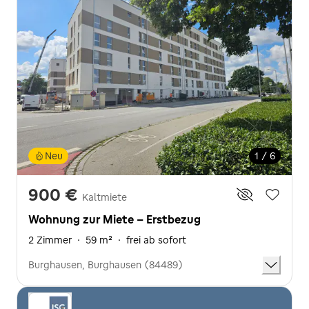
Neu
1 / 6
900 €
Kaltmiete
Wohnung zur Miete - Erstbezug
2 Zimmer
·
59 m²
·
frei ab sofort
Burghausen, Burghausen (84489)