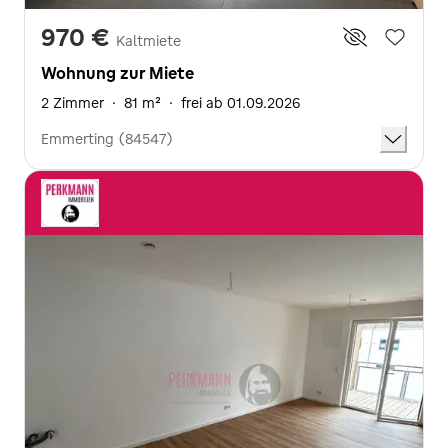
970 €
Kaltmiete
Wohnung zur Miete
2 Zimmer
·
81 m²
·
frei ab 01.09.2026
Emmerting (84547)