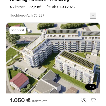
4 Zimmer
·
85,5 m²
·
frei ab 01.09.2026
Hochburg-Ach (5122)
von privat
1 / 4
1.050 €
Kaltmiete