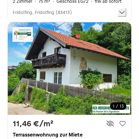
2 Zimmer
·
75 m²
·
Geschoss EG/2
·
frei ab sofort
Fridolfing, Fridolfing (83413)
1 / 13
11,46 €
/m²
Terrassenwohnung zur Miete