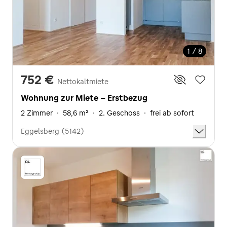
1 / 8
752 €
Nettokaltmiete
Wohnung zur Miete - Erstbezug
2 Zimmer
·
58,6 m²
·
2. Geschoss
·
frei ab sofort
Eggelsberg (5142)