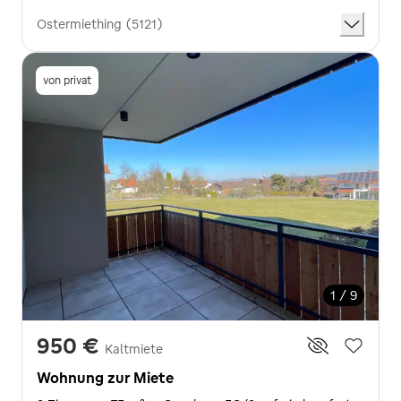
Ostermiething (5121)
von privat
1 / 9
950 €
Kaltmiete
Wohnung zur Miete