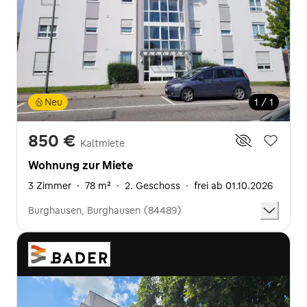
Neu
1 / 1
850 €
Kaltmiete
Wohnung zur Miete
3 Zimmer
·
78 m²
·
2. Geschoss
·
frei ab 01.10.2026
Burghausen, Burghausen (84489)