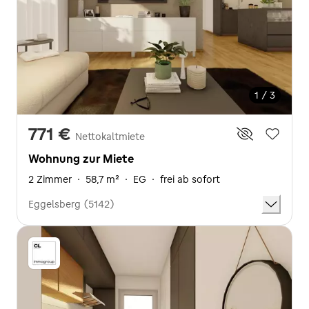
1 / 3
771 €
Nettokaltmiete
Wohnung zur Miete
2 Zimmer
·
58,7 m²
·
EG
·
frei ab sofort
Eggelsberg (5142)