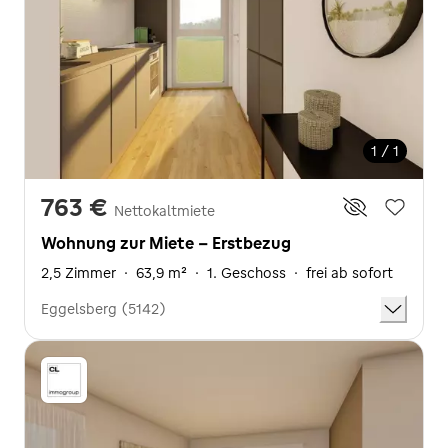
1 / 1
763 €
Nettokaltmiete
Wohnung zur Miete - Erstbezug
2,5 Zimmer
·
63,9 m²
·
1. Geschoss
·
frei ab sofort
Eggelsberg (5142)