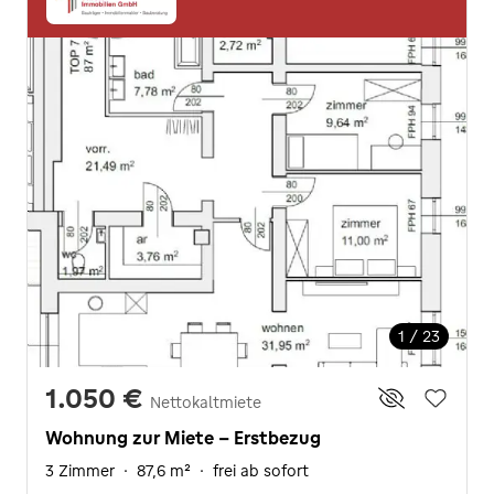
1 / 23
1.050 €
Nettokaltmiete
Wohnung zur Miete - Erstbezug
3 Zimmer
·
87,6 m²
·
frei ab sofort