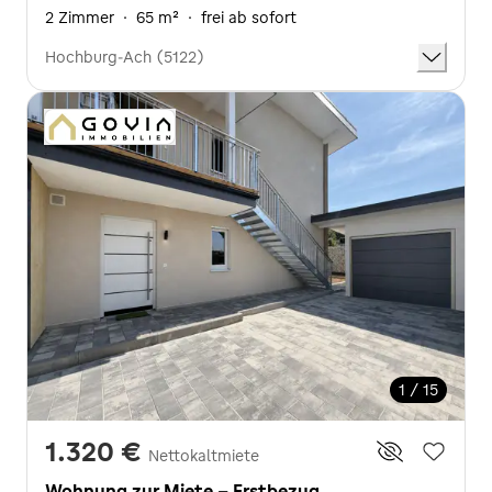
2 Zimmer
·
65 m²
·
frei ab sofort
Hochburg-Ach (5122)
1 / 15
1.320 €
Nettokaltmiete
Wohnung zur Miete - Erstbezug