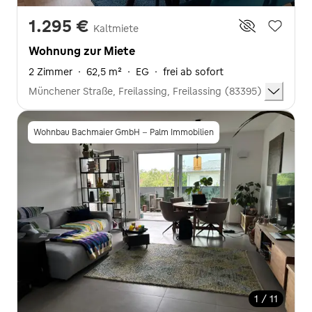
1.295 €
Kaltmiete
Wohnung zur Miete
2 Zimmer
·
62,5 m²
·
EG
·
frei ab sofort
Münchener Straße, Freilassing, Freilassing (83395)
Wohnbau Bachmaier GmbH - Palm Immobilien
1 / 11