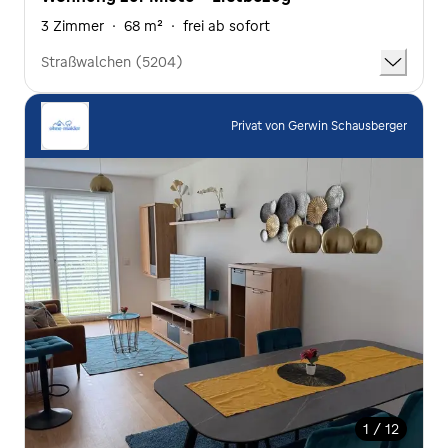
3 Zimmer
·
68 m²
·
frei ab sofort
Straßwalchen (5204)
Privat von Gerwin Schausberger
1 / 12