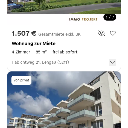
1 / 7
1.507 €
Gesamtmiete exkl. BK
Wohnung zur Miete
4 Zimmer
·
85 m²
·
frei ab sofort
Habichtweg 21, Lengau (5211)
von privat