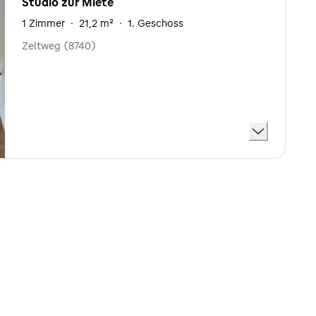
Studio zur Miete
1 Zimmer
·
21,2 m²
·
1. Geschoss
Zeltweg (8740)