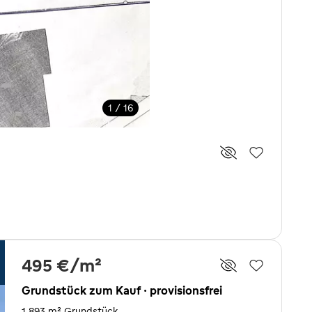
1 / 16
495 €
/m²
Grundstück zum Kauf · provisionsfrei
1.893 m² Grundstück