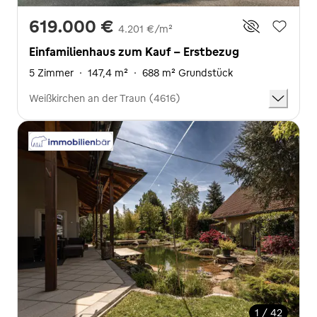
619.000 €
4.201 €/m²
Einfamilienhaus zum Kauf - Erstbezug
5 Zimmer
·
147,4 m²
·
688 m² Grundstück
Weißkirchen an der Traun (4616)
1 / 42