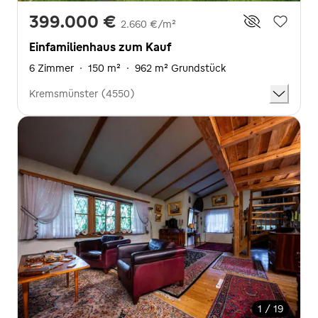
399.000 €
2.660 €/m²
Einfamilienhaus zum Kauf
6 Zimmer
·
150 m²
·
962 m² Grundstück
Kremsmünster (4550)
1 / 19