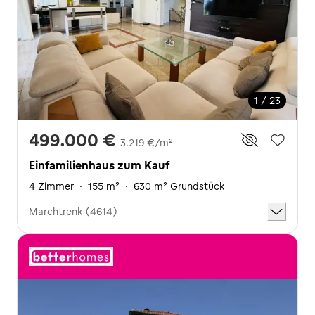
1 / 23
499.000 €
3.219 €/m²
Einfamilienhaus zum Kauf
4 Zimmer
·
155 m²
·
630 m² Grundstück
Marchtrenk (4614)