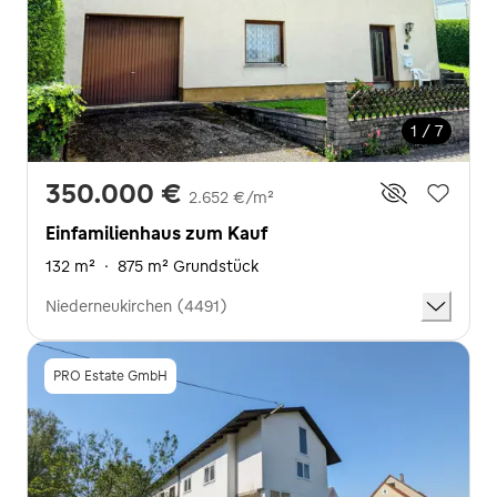
1 / 7
350.000 €
2.652 €/m²
Einfamilienhaus zum Kauf
132 m²
·
875 m² Grundstück
Niederneukirchen (4491)
PRO Estate GmbH