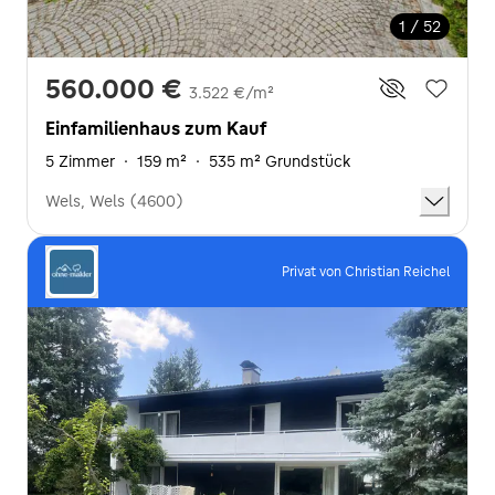
1 / 52
560.000 €
3.522 €/m²
Einfamilienhaus zum Kauf
5 Zimmer
·
159 m²
·
535 m² Grundstück
Wels, Wels (4600)
Privat von Christian Reichel