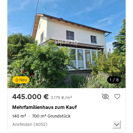
Neu
1 / 8
445.000 €
3.179 €/m²
Mehrfamilienhaus zum Kauf
140 m²
·
700 m² Grundstück
Ansfelden (4052)