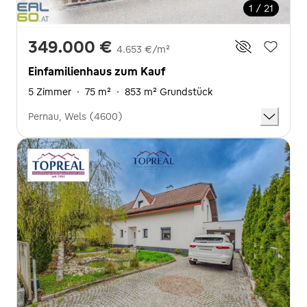
1 / 21
349.000 €
4.653 €/m²
Einfamilienhaus zum Kauf
5 Zimmer
·
75 m²
·
853 m² Grundstück
Pernau, Wels (4600)