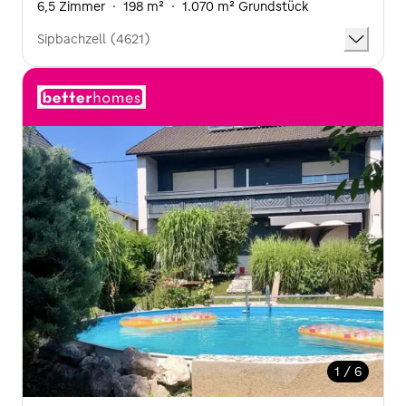
6,5 Zimmer
·
198 m²
·
1.070 m² Grundstück
Sipbachzell (4621)
1 / 6