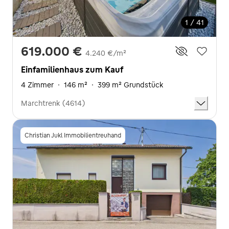
1 / 41
619.000 €
4.240 €/m²
Einfamilienhaus zum Kauf
4 Zimmer
·
146 m²
·
399 m² Grundstück
Marchtrenk (4614)
Christian Jukl Immobilientreuhand