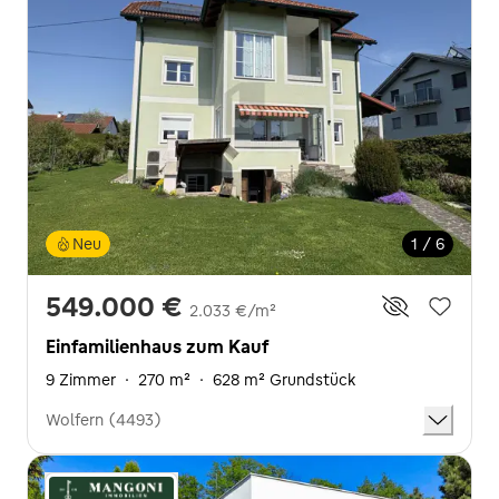
Neu
1 / 6
549.000 €
2.033 €/m²
Einfamilienhaus zum Kauf
9 Zimmer
·
270 m²
·
628 m² Grundstück
Wolfern (4493)