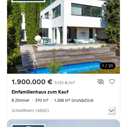
1 / 20
1.900.000 €
5.135 €/m²
Einfamilienhaus zum Kauf
8 Zimmer
·
370 m²
·
1.268 m² Grundstück
Schleißheim (4600)