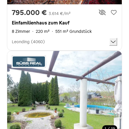
795.000 €
3.614 €/m²
Einfamilienhaus zum Kauf
8 Zimmer
·
220 m²
·
551 m² Grundstück
Leonding (4060)
1 / 19