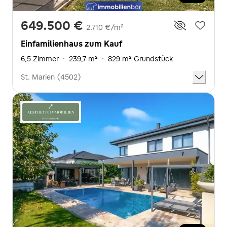
649.500 €
2.710 €/m²
Einfamilienhaus zum Kauf
6,5 Zimmer
·
239,7 m²
·
829 m² Grundstück
St. Marien (4502)