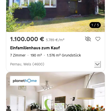
1 / 5
1.100.000 €
5.789 €/m²
Einfamilienhaus zum Kauf
7 Zimmer
·
190 m²
·
1.576 m² Grundstück
Pernau, Wels (4600)