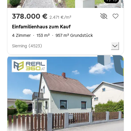
378.000 €
2.471 €/m²
Einfamilienhaus zum Kauf
4 Zimmer
·
153 m²
·
957 m² Grundstück
Sierning (4523)