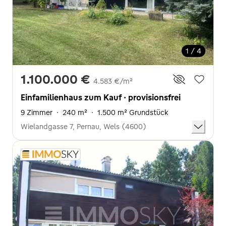
1 / 4
1.100.000 €
4.583 €/m²
Einfamilienhaus zum Kauf · provisionsfrei
9 Zimmer
·
240 m²
·
1.500 m² Grundstück
Wielandgasse 7, Pernau, Wels (4600)