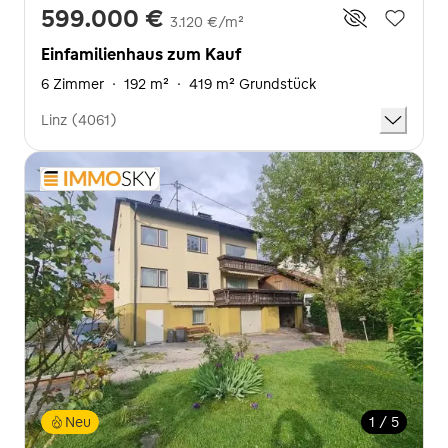
599.000 €
3.120 €/m²
Einfamilienhaus zum Kauf
6 Zimmer
·
192 m²
·
419 m² Grundstück
Linz (4061)
Neu
1 / 5