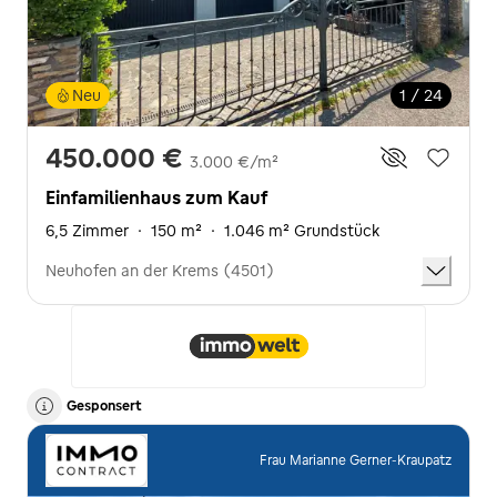
Neu
1 / 24
450.000 €
3.000 €/m²
Einfamilienhaus zum Kauf
6,5 Zimmer
·
150 m²
·
1.046 m² Grundstück
Neuhofen an der Krems (4501)
Gesponsert
Frau Marianne Gerner-Kraupatz