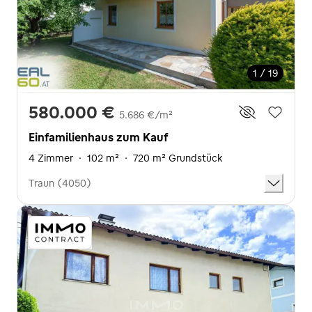
1 / 19
580.000 €
5.686 €/m²
Einfamilienhaus zum Kauf
4 Zimmer
·
102 m²
·
720 m² Grundstück
Traun (4050)