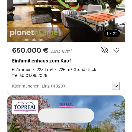
1 / 22
650.000 €
2.913 €/m²
Einfamilienhaus zum Kauf
6 Zimmer
·
223,1 m²
·
726 m² Grundstück
·
frei ab 01.09.2026
Kleinmünchen, Linz (4020)