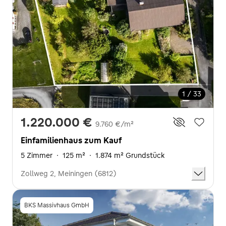
1 / 33
1.220.000 €
9.760 €/m²
Einfamilienhaus zum Kauf
5 Zimmer
·
125 m²
·
1.874 m² Grundstück
Zollweg 2, Meiningen (6812)
BKS Massivhaus GmbH