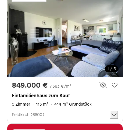
1 / 5
849.000 €
7.383 €/m²
Einfamilienhaus zum Kauf
5 Zimmer
·
115 m²
·
414 m² Grundstück
Feldkirch (6800)