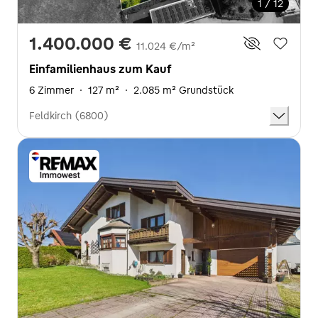
1 / 12
1.400.000 €
11.024 €/m²
Einfamilienhaus zum Kauf
6 Zimmer
·
127 m²
·
2.085 m² Grundstück
Feldkirch (6800)