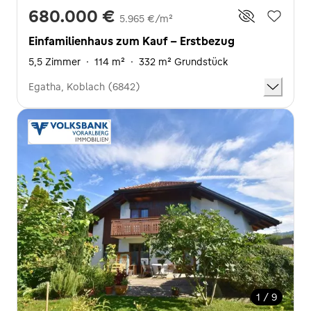
680.000 €
5.965 €/m²
Einfamilienhaus zum Kauf - Erstbezug
5,5 Zimmer
·
114 m²
·
332 m² Grundstück
Egatha, Koblach (6842)
1 / 9