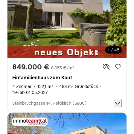
1 / 45
849.000 €
6.953 €/m²
Einfamilienhaus zum Kauf
4 Zimmer
·
122,1 m²
·
488 m² Grundstück
·
frei ab 01.05.2027
Steinbruchgasse 14, Feldkirch (6800)