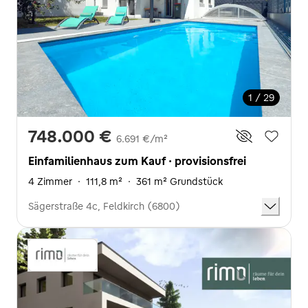
1 / 29
748.000 €
6.691 €/m²
Einfamilienhaus zum Kauf · provisionsfrei
4 Zimmer
·
111,8 m²
·
361 m² Grundstück
Sägerstraße 4c, Feldkirch (6800)