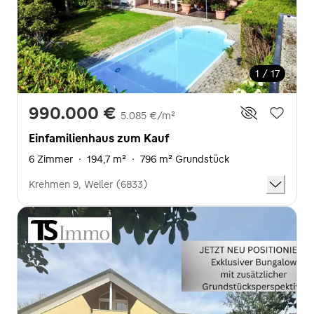
1 / 17
990.000 €
5.085 €/m²
Einfamilienhaus zum Kauf
6 Zimmer
·
194,7 m²
·
796 m² Grundstück
Krehmen 9, Weiler (6833)