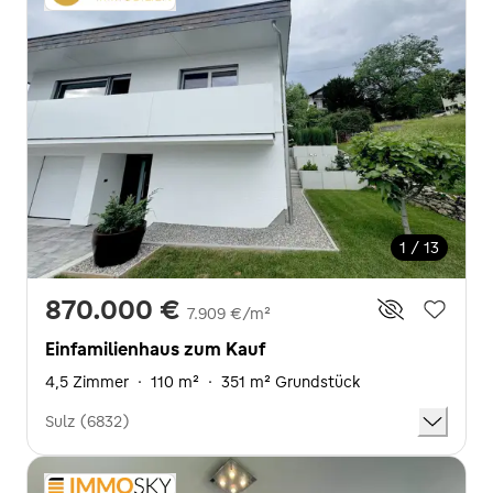
1 / 13
870.000 €
7.909 €/m²
Einfamilienhaus zum Kauf
4,5 Zimmer
·
110 m²
·
351 m² Grundstück
Sulz (6832)