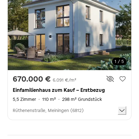
1 / 5
670.000 €
6.091 €/m²
Einfamilienhaus zum Kauf - Erstbezug
5,5 Zimmer
·
110 m²
·
298 m² Grundstück
Rüthenenstraße, Meiningen (6812)