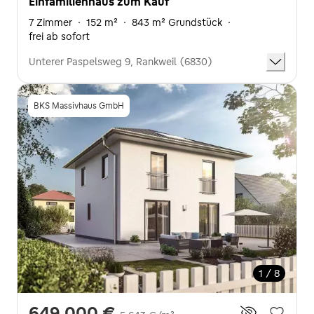
Einfamilienhaus zum Kauf
7 Zimmer
·
152 m²
·
843 m² Grundstück
·
frei ab sofort
Unterer Paspelsweg 9, Rankweil (6830)
BKS Massivhaus GmbH
1 / 8
649.000 €