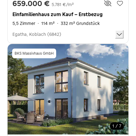
659.000 €
5.781 €/m²
Einfamilienhaus zum Kauf - Erstbezug
5,5 Zimmer
·
114 m²
·
332 m² Grundstück
Egatha, Koblach (6842)
BKS Massivhaus GmbH
1 / 7