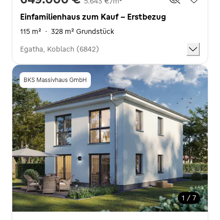
5.643 €/m²
Einfamilienhaus zum Kauf - Erstbezug
115 m²
·
328 m² Grundstück
Egatha, Koblach (6842)
BKS Massivhaus GmbH
1 / 7