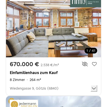
1 / 41
670.000 €
2.538 €/m²
Einfamilienhaus zum Kauf
8 Zimmer
·
264 m²
Wiedengasse 9, Götzis (6840)