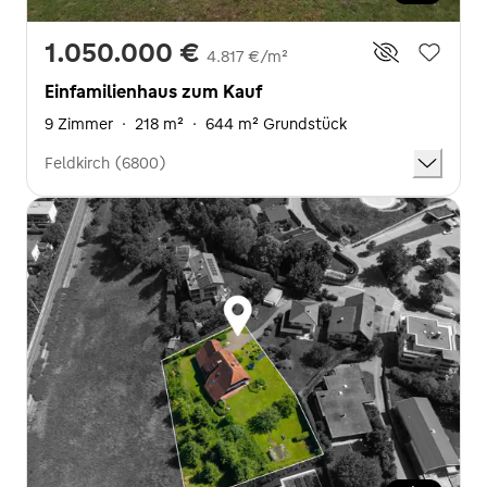
1.050.000 €
4.817 €/m²
Einfamilienhaus zum Kauf
9 Zimmer
·
218 m²
·
644 m² Grundstück
Feldkirch (6800)