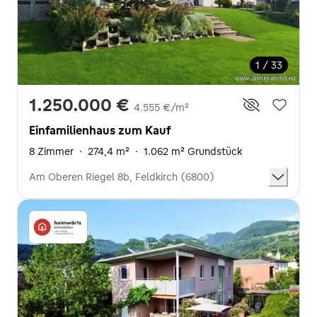
1 / 33
1.250.000 €
4.555 €/m²
Einfamilienhaus zum Kauf
8 Zimmer
·
274,4 m²
·
1.062 m² Grundstück
Am Oberen Riegel 8b, Feldkirch (6800)