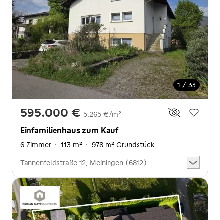
1 / 33
595.000 €
5.265 €/m²
Einfamilienhaus zum Kauf
6 Zimmer
·
113 m²
·
978 m² Grundstück
Tannenfeldstraße 12, Meiningen (6812)