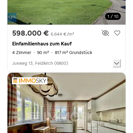
1 / 10
598.000 €
6.644 €/m²
Einfamilienhaus zum Kauf
4 Zimmer
·
90 m²
·
817 m² Grundstück
Juxweg 13, Feldkirch (6800)