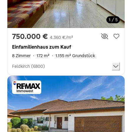
1 / 5
750.000 €
4.360 €/m²
Einfamilienhaus zum Kauf
8 Zimmer
·
172 m²
·
1.155 m² Grundstück
Feldkirch (6800)