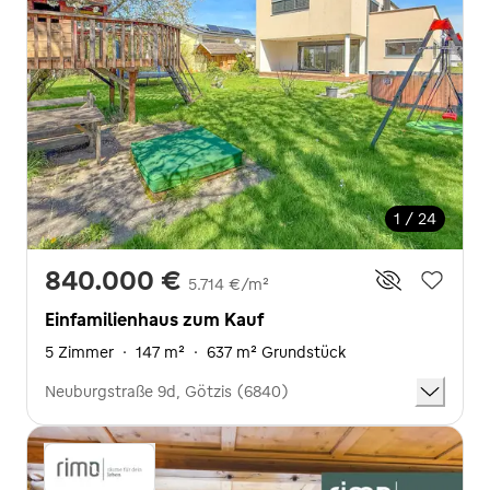
1 / 24
840.000 €
5.714 €/m²
Einfamilienhaus zum Kauf
5 Zimmer
·
147 m²
·
637 m² Grundstück
Neuburgstraße 9d, Götzis (6840)