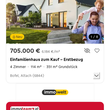
Neu
1 / 8
705.000 €
6.184 €/m²
Einfamilienhaus zum Kauf - Erstbezug
4 Zimmer
·
114 m²
·
351 m² Grundstück
Bofel, Altach (6844)