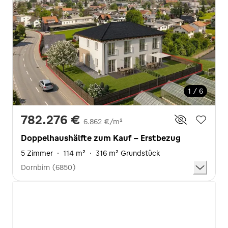
1 / 6
782.276 €
6.862 €/m²
Doppelhaushälfte zum Kauf - Erstbezug
5 Zimmer
·
114 m²
·
316 m² Grundstück
Dornbirn (6850)