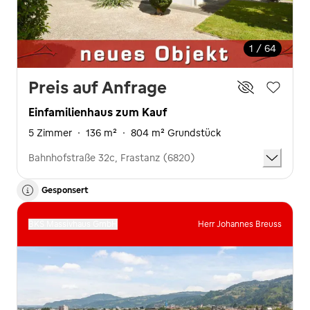
1 / 64
Preis auf Anfrage
Einfamilienhaus zum Kauf
5 Zimmer
·
136 m²
·
804 m² Grundstück
Bahnhofstraße 32c, Frastanz (6820)
Gesponsert
BKS Massivhaus GmbH
Herr Johannes Breuss