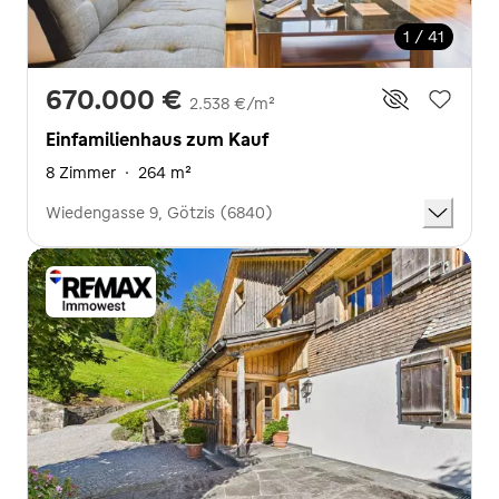
1 / 41
670.000 €
2.538 €/m²
Einfamilienhaus zum Kauf
8 Zimmer
·
264 m²
Wiedengasse 9, Götzis (6840)