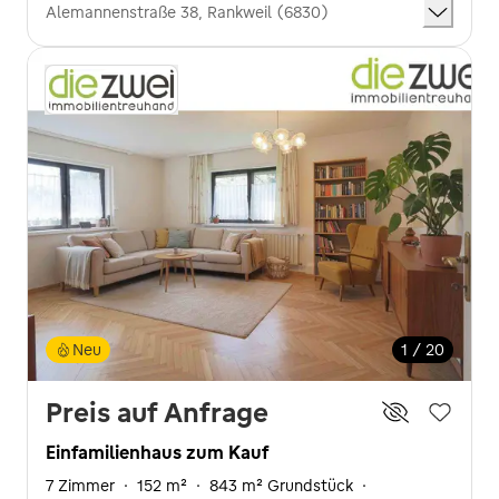
Alemannenstraße 38, Rankweil (6830)
Neu
1 / 20
Preis auf Anfrage
Einfamilienhaus zum Kauf
7 Zimmer
·
152 m²
·
843 m² Grundstück
·