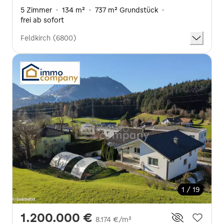
5 Zimmer
·
134 m²
·
737 m² Grundstück
·
frei ab sofort
Feldkirch (6800)
1 / 19
1.200.000 €
8.174 €/m²