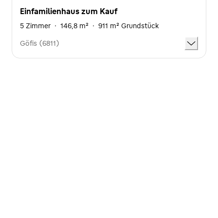
Einfamilienhaus zum Kauf
5 Zimmer
·
146,8 m²
·
911 m² Grundstück
Göfis (6811)