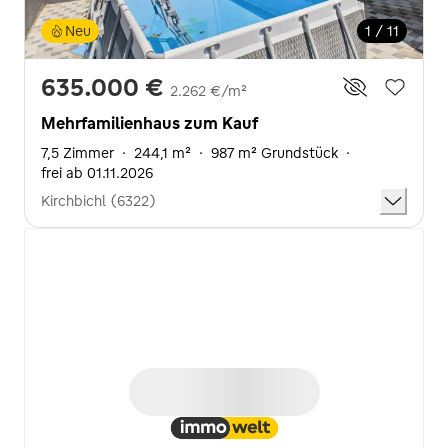
Neu
1 / 11
635.000 €
2.262 €/m²
Mehrfamilienhaus zum Kauf
7,5 Zimmer
·
244,1 m²
·
987 m² Grundstück
·
frei ab 01.11.2026
Kirchbichl (6322)