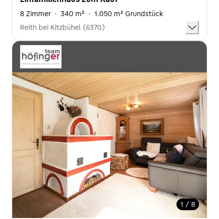
8 Zimmer
·
340 m²
·
1.050 m² Grundstück
Reith bei Kitzbühel (6370)
1 / 8