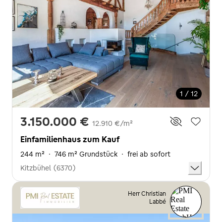
1 / 12
3.150.000 €
12.910 €/m²
Einfamilienhaus zum Kauf
244 m²
·
746 m² Grundstück
·
frei ab sofort
Kitzbühel (6370)
Herr Christian
Labbé