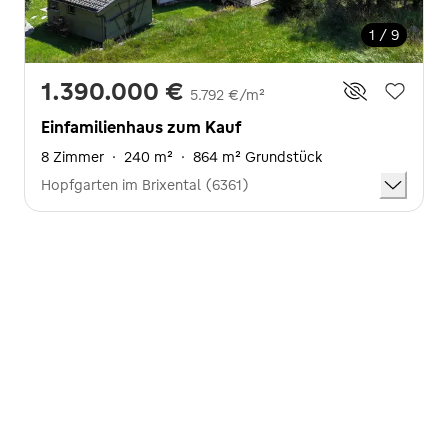
1 / 9
1.390.000 €
5.792 €/m²
Einfamilienhaus zum Kauf
8 Zimmer
·
240 m²
·
864 m² Grundstück
Hopfgarten im Brixental (6361)