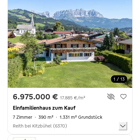
1 / 13
6.975.000 €
17.885 €/m²
Einfamilienhaus zum Kauf
7 Zimmer
·
390 m²
·
1.331 m² Grundstück
Reith bei Kitzbühel (6370)