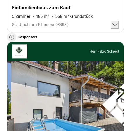
Einfamilienhaus zum Kauf
5 Zimmer
·
185 m²
·
558 m² Grundstück
St. Ulrich am Pillersee (6393)
Gesponsert
Herr Fabio Schiegl